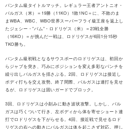
バンタム級タイトルマッチ。レギュラー王者アントニオ・
バルガス（米）＝19勝（11KO）1敗1NC＝に、不敗のま
まWBA、WBC、WBO世界スーパーフライ級王座を返上し
たジェシー・”バム”・ロドリゲス（米）＝23戦全勝
（16KO）＝が挑んだ一戦は、ロドリゲスが6回1分15秒
TKO勝ち。
バンタム級初戦となるサウスポーのロドリゲスは、初回か
らジャブを突き、巧みにポジションを変え多彩なパンチを
繰り出しバルガスを揺さぶる。2回、ロドリゲスは接近し
ボディ打ちを交え攻勢。終了間際、バルガスは連打を見せ
るが、ロドリゲスは固いガードでブロック。
3回、ロドリゲスは小刻みに動き波状攻撃。しかし、バル
ガスは巧くついて行き、左ボディから体を寄せショート連
打でロドリゲスを下がらせる。4回、接近戦で見せるロド
リゲスの右への動きにバルガスは体を起こさず対応。押し