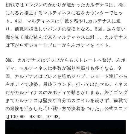
初戦ではエンジンのかかりが遅かったカルデナスは、3回
になると接近するマルティネスに右をカウンターでヒッ
ト。4回、マルティネスは手数を増やしカルデナスに迫
り、前戦同様激しいパンチの交換となる。6回、足を使い
機を見て飛び込んで来るマルティネスに対し、カルデナス
は下がらずショートブローから左ボディをヒット。
8回、カルデナスはジャブから右ストレートへ繋げ、左ボ
ディ。マルティネスは手数が減り空振りも多くなる。9
回、カルデナスはプレスを強めジャブ、ショート連打から
左ボディで攻勢。最終ラウンド、打って出たマルティネス
だがカルディナスの左ボディで動きが止まる。終了ゴング
までカルデナスは堅実な自分のスタイルを崩さず、前戦で
の経験を活かした巧い戦い方で決着をつけた。公式スコア
は100-90、98-92、97-93。