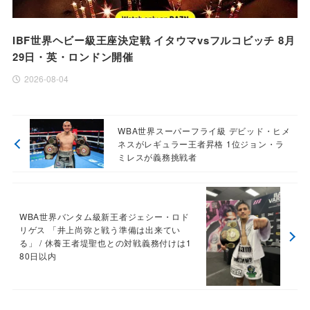
IBF世界ヘビー級王座決定戦 イタウマvsフルコビッチ 8月
29日・英・ロンドン開催
2026-08-04
WBA世界スーパーフライ級 デビッド・ヒメ
ネスがレギュラー王者昇格 1位ジョン・ラ
ミレスが義務挑戦者
WBA世界バンタム級新王者ジェシー・ロド
リゲス 「井上尚弥と戦う準備は出来てい
る」 / 休養王者堤聖也との対戦義務付けは1
80日以内