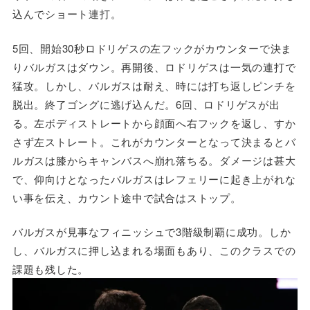
込んでショート連打。
5回、開始30秒ロドリゲスの左フックがカウンターで決ま
りバルガスはダウン。再開後、ロドリゲスは一気の連打で
猛攻。しかし、バルガスは耐え、時には打ち返しピンチを
脱出。終了ゴングに逃げ込んだ。6回、ロドリゲスが出
る。左ボディストレートから顔面へ右フックを返し、すか
さず左ストレート。これがカウンターとなって決まるとバ
ルガスは膝からキャンバスへ崩れ落ちる。ダメージは甚大
で、仰向けとなったバルガスはレフェリーに起き上がれな
い事を伝え、カウント途中で試合はストップ。
バルガスが見事なフィニッシュで3階級制覇に成功。しか
し、バルガスに押し込まれる場面もあり、このクラスでの
課題も残した。