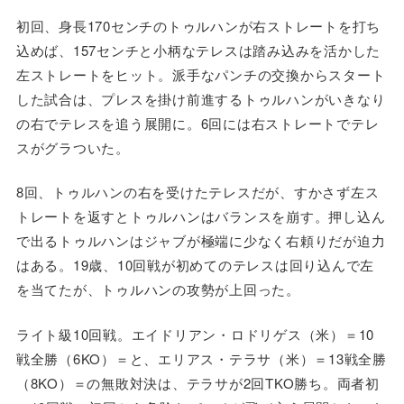
初回、身長170センチのトゥルハンが右ストレートを打ち
込めば、157センチと小柄なテレスは踏み込みを活かした
左ストレートをヒット。派手なパンチの交換からスタート
した試合は、プレスを掛け前進するトゥルハンがいきなり
の右でテレスを追う展開に。6回には右ストレートでテレ
スがグラついた。
8回、トゥルハンの右を受けたテレスだが、すかさず左ス
トレートを返すとトゥルハンはバランスを崩す。押し込ん
で出るトゥルハンはジャブが極端に少なく右頼りだが迫力
はある。19歳、10回戦が初めてのテレスは回り込んで左
を当てたが、トゥルハンの攻勢が上回った。
ライト級10回戦。エイドリアン・ロドリゲス（米）＝10
戦全勝（6KO）＝と、エリアス・テラサ（米）＝13戦全勝
（8KO）＝の無敗対決は、テラサが2回TKO勝ち。両者初