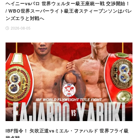
ヘイニーvsパロ 世界ウェルター級王座統一戦 交渉開始！
/ WBO世界スーパーライト級王者スティーブンソンはバレ
ンズエラと対戦へ
2026-08-05
IBF指令！ 矢吹正道vsミエル・ファハルド 世界フライ級