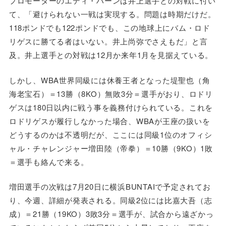
プロモーターのエディ・ハーンは井上選手との対戦に付い
て、「避けられない一戦は実現する。問題は時期だけだ。
118ポンドでも122ポンドでも、この地球上にバム・ロド
リゲスに勝てる者はいない。井上尚弥でさえもだ」と言
及。井上選手との対戦は12月か来年1月を見据えている。
しかし、WBA世界同級には休養王者となった堤聖也（角
海老宝石）＝13勝（8KO）無敗3分＝選手がおり、ロドリ
ゲスは180日以内に戦う事を義務付けられている。これを
ロドリゲスが履行しなかった場合、WBAが王座の扱いを
どうするのかは不透明だが、ここには同級1位のオフィシ
ャル・チャレンジャー増田陸（帝拳）＝10勝（9KO）1敗
＝選手も絡んで来る。
増田選手の次戦は7月20日に横浜BUNTAIで予定されてお
り、今週、詳細が発表される。同級2位には比嘉大吾（志
成）＝21勝（19KO）3敗3分＝選手が、試合から遠ざかっ