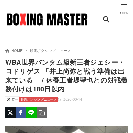
HOME
最新ボクシングニュース
WBA世界バンタム級新王者ジェシー・
ロドリゲス 「井上尚弥と戦う準備は出
来ている」 / 休養王者堤聖也との対戦義
務付けは180日以内
2026-06-14
広告
最新ボクシングニュース