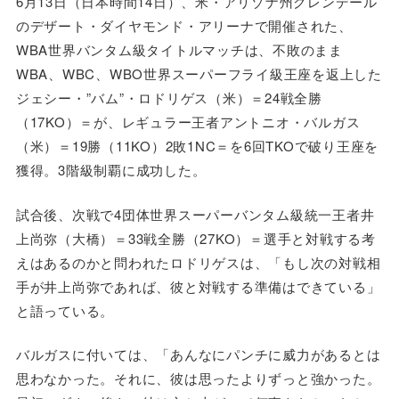
6月13日（日本時間14日）、米・アリゾナ州グレンデール
のデザート・ダイヤモンド・アリーナで開催された、
WBA世界バンタム級タイトルマッチは、不敗のまま
WBA、WBC、WBO世界スーパーフライ級王座を返上した
ジェシー・”バム”・ロドリゲス（米）＝24戦全勝
（17KO）＝が、レギュラー王者アントニオ・バルガス
（米）＝19勝（11KO）2敗1NC＝を6回TKOで破り王座を
獲得。3階級制覇に成功した。
試合後、次戦で4団体世界スーパーバンタム級統一王者井
上尚弥（大橋）＝33戦全勝（27KO）＝選手と対戦する考
えはあるのかと問われたロドリゲスは、「もし次の対戦相
手が井上尚弥であれば、彼と対戦する準備はできている」
と語っている。
バルガスに付いては、「あんなにパンチに威力があるとは
思わなかった。それに、彼は思ったよりずっと強かった。