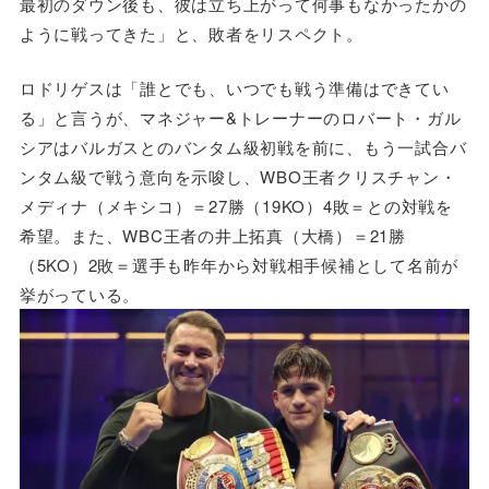
最初のダウン後も、彼は立ち上がって何事もなかったかの
ように戦ってきた」と、敗者をリスペクト。
ロドリゲスは「誰とでも、いつでも戦う準備はできてい
る」と言うが、マネジャー&トレーナーのロバート・ガル
シアはバルガスとのバンタム級初戦を前に、もう一試合バ
ンタム級で戦う意向を示唆し、WBO王者クリスチャン・
メディナ（メキシコ）＝27勝（19KO）4敗＝との対戦を
希望。また、WBC王者の井上拓真（大橋）＝21勝
（5KO）2敗＝選手も昨年から対戦相手候補として名前が
挙がっている。