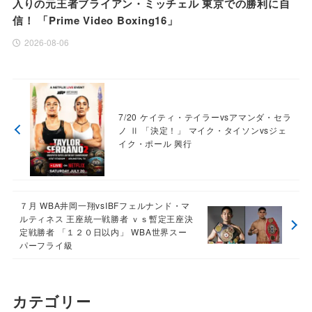
入りの元王者ブライアン・ミッチェル 東京での勝利に自
信！ 「Prime Video Boxing16」
2026-08-06
7/20 ケイティ・テイラーvsアマンダ・セラ
ノ Ⅱ 「決定！」 マイク・タイソンvsジェ
イク・ポール 興行
７月 WBA井岡一翔vsIBFフェルナンド・マ
ルティネス 王座統一戦勝者 ｖｓ暫定王座決
定戦勝者 「１２０日以内」 WBA世界スー
パーフライ級
カテゴリー