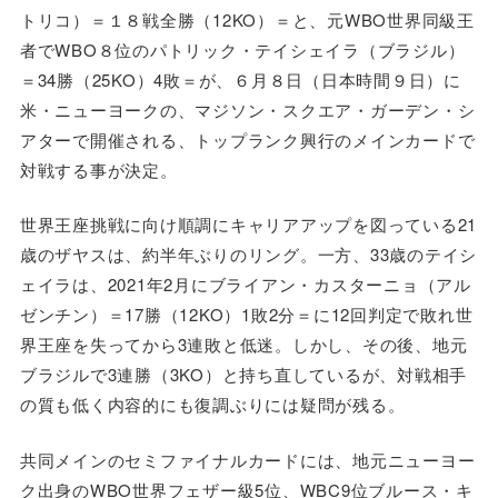
トリコ）＝１８戦全勝（12KO）＝と、元WBO世界同級王
者でWBO８位のパトリック・テイシェイラ（ブラジル）
＝34勝（25KO）4敗＝が、６月８日（日本時間９日）に
米・ニューヨークの、マジソン・スクエア・ガーデン・シ
アターで開催される、トップランク興行のメインカードで
対戦する事が決定。
世界王座挑戦に向け順調にキャリアアップを図っている21
歳のザヤスは、約半年ぶりのリング。一方、33歳のテイシ
ェイラは、2021年2月にブライアン・カスターニョ（アル
ゼンチン）＝17勝（12KO）1敗2分＝に12回判定で敗れ世
界王座を失ってから3連敗と低迷。しかし、その後、地元
ブラジルで3連勝（3KO）と持ち直しているが、対戦相手
の質も低く内容的にも復調ぶりには疑問が残る。
共同メインのセミファイナルカードには、地元ニューヨー
ク出身のWBO世界フェザー級5位、WBC9位ブルース・キ