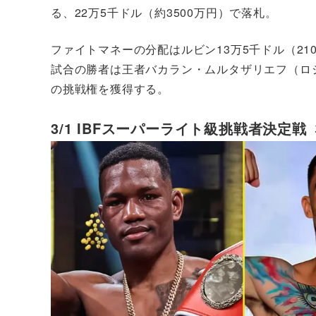
る、22万5千ドル（約3500万円）で落札。
ファイトマネーの分配はルビン13万5千ドル（21
試合の勝者は王者バカラン・ムルタザリエフ（ロシ
の挑戦権を獲得する。
3/1 IBFスーパーライト級挑戦者決定戦