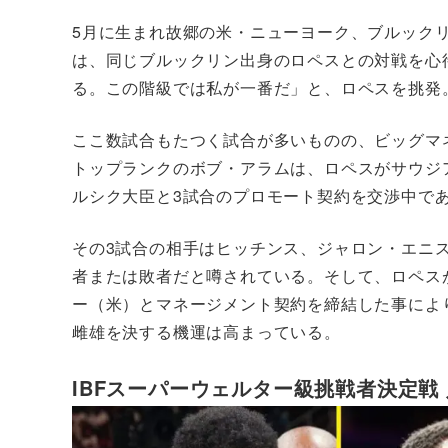
5月に生まれ故郷の米・ニューヨーク、ブルック
は、同じブルックリン出身のロペスとの対戦を心
る。この階級では私が一番だ」と、ロペスを挑発
ここ数試合もたつく試合が多いものの、ビッグマ
トップランクのボブ・アラムは、ロペスがサウジ
ルシク大臣と3試合のプロモート契約を交渉中で
その3試合の相手はヒッチンス、ジャロン・エニス
者または敗者だと噂されている。そして、ロペス
ー（米）とマネージメント契約を締結した事によ
雌雄を決する機運は高まっている。
IBFスーパーウェルター級挑戦者決定戦 