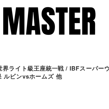
世界ライト級王座統一戦 / IBFスーパー
 ルビンvsホームズ 他