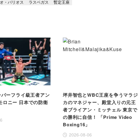
オ・バリオス
ラスベガス
暫定王座
スーパーフライ級王者アン
坪井智也とWBC王座を争うマラジ
モロニー 日本での防衛
カのマネジャー、殿堂入りの元王
者ブライアン・ミッチェル 東京で
の勝利に自信！ 「Prime Video
06
Boxing16」
2026-08-06