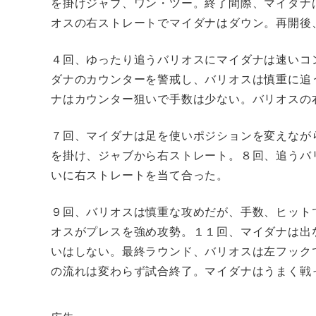
を掛けジャブ、ワン・ツー。終了間際、マイダナ
オスの右ストレートでマイダナはダウン。再開後
４回、ゆったり追うバリオスにマイダナは速いコ
ダナのカウンターを警戒し、バリオスは慎重に追
ナはカウンター狙いで手数は少ない。バリオスの
７回、マイダナは足を使いポジションを変えなが
を掛け、ジャブから右ストレート。８回、追うバ
いに右ストレートを当て合った。
９回、バリオスは慎重な攻めだが、手数、ヒット
オスがプレスを強め攻勢。１１回、マイダナは出
いはしない。最終ラウンド、バリオスは左フック
の流れは変わらず試合終了。マイダナはうまく戦