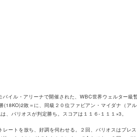
モバイル・アリーナで開催された、WBC世界ウェルター級
(18KO)2敗＝に、同級２０位ファビアン・マイダナ（アル
戦は、バリオスが判定勝ち。スコアは１１６‐１１１×3。
トレートを放ち、好調を伺わせる。２回、バリオスはプレス