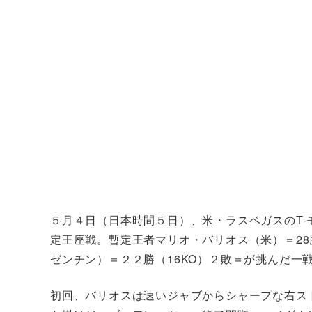
５月４日（日本時間５日）、米・ラスベガスのT-
定王座戦。暫定王者マリオ・バリオス（米）＝28勝
ゼンチン）＝２２勝（16KO）２敗＝が挑んだ一
初回、バリオスは速いジャブからシャープな右ス