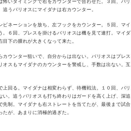
は怖いタイミングで右をカウンターで合わせた。３回、バリ
、追うバリオスにマイダナは右カウンター。
ンビネーションを放ち、左フックをカウンター。５回、マイ
う。６回、プレスを掛けるバリオスは機を見て連打。マイダ
右目下の腫れが大きくなって来た。
らカウンター狙いで、自分からは出ない。バリオスはプレス
リオスもマイダナのカウンターを警戒し、手数は出ない。互
で上回る。マイダナは相変わらず、待機戦法。１０回、バリ
ない。追うバリオスも打ち終わりはガードを高く上げ、深追
で先制。マイダナも右ストレートを当てたが、最後まで試合
ったが、あまりに消極的過ぎた。