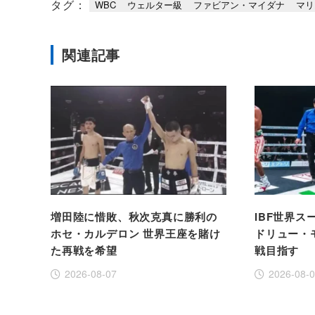
タグ：
WBC
ウェルター級
ファビアン・マイダナ
マリ
関連記事
増田陸に惜敗、秋次克真に勝利の
IBF世界
ホセ・カルデロン 世界王座を賭け
ドリュー・
た再戦を希望
戦目指す
2026-08-07
2026-08-