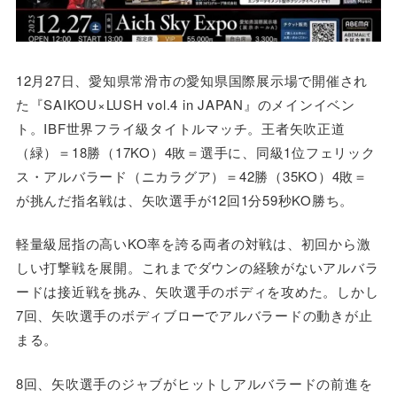
12月27日、愛知県常滑市の愛知県国際展示場で開催され
た『SAIKOU×LUSH vol.4 in JAPAN』のメインイベン
ト。IBF世界フライ級タイトルマッチ。王者矢吹正道
（緑）＝18勝（17KO）4敗＝選手に、同級1位フェリック
ス・アルバラード（ニカラグア）＝42勝（35KO）4敗＝
が挑んだ指名戦は、矢吹選手が12回1分59秒KO勝ち。
軽量級屈指の高いKO率を誇る両者の対戦は、初回から激
しい打撃戦を展開。これまでダウンの経験がないアルバラ
ードは接近戦を挑み、矢吹選手のボディを攻めた。しかし
7回、矢吹選手のボディブローでアルバラードの動きが止
まる。
8回、矢吹選手のジャブがヒットしアルバラードの前進を