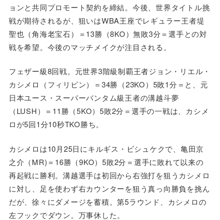
ョンと共同プロモート契約を締結。今後、世界タイトル挑
戦が期待されるが、狙いはWBA王座でレギュラー王者堤
聖也（角海老宝石）＝13勝（8KO）無敗3分＝選手との対
戦を希望。今後のマッチメイクが注目される。
フェザー級8回戦。元世界3階級制覇王者ジョン・リエル・
カシメロ（フィリピン）＝34勝（23KO）5敗1分＝と、元
日本ユース・スーパーバンタム級王者の溝越斗夢
（LUSH）＝11勝（5KO）5敗2分＝選手の一戦は、カシメ
ロが5回1分10秒TKO勝ち。
カシメロは10月25日にキルギス・ビシュケクで、亀田京
之介（MR)＝16勝（9KO）5敗2分＝選手に敗れて以来の
再起戦に勝利。溝越選手は初回から右強打を狙うカシメロ
に対し、足を使わず右カウンターを狙う真っ向勝負を挑ん
だが、徐々にダメージを蓄積。第5ラウンド、カシメロの
左フックでダウン。万事休した。