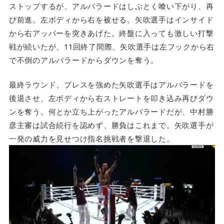
ストップするが、アルバラードはしぶとく喰い下がり、再
び前進。左ボディから右を被せる。矢吹選手はインサイド
から右アッパーを突きあげた。終盤に入っても激しい打撃
戦が続いたが、11回終了間際、矢吹選手は左フックから右
で不倒のアルバラードからダウンを奪う。
最終ラウンド、プレスを強めた矢吹選手はアルバラードを
後退させ、左ボディから右ストレートを叩き込み再びダウ
ンを奪う。何とか立ち上がったアルバラードだが、中村勝
彦主審は試合続行を認めず、勝負はこれまで。矢吹選手が
一発の威力を見せつけ指名挑戦者を撃退した。