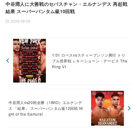
中谷潤人に大善戦のセバスチャン・エルナンデス 再起戦
結果 スーパーバンタム級10回戦
2026-08-09
1/31 ロペスvsスティーブンソン興行 トリ
プル世界戦 + キーショーン・デービス The
Ring VI
中谷潤人vs20戦全勝（18KO）エルナンデ
ス 「結果」 スーパーバンタム級12回戦 Ni
ght of the Samurai