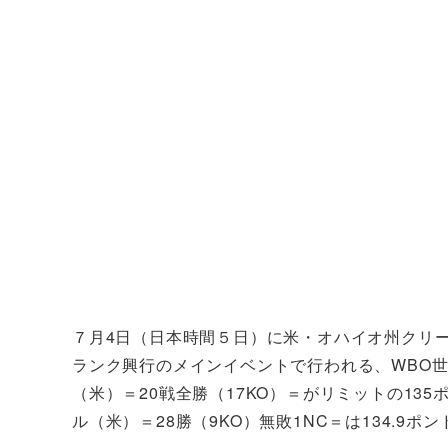
７月4日（日本時間５日）に米・オハイオ州クリ
ランク興行のメインイベントで行われる、WBO
（米）＝20戦全勝（17KO）＝がリミットの13
ル（米）＝28勝（9KO）無敗1NC＝は134.9ポ