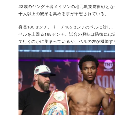
22歳のヤング王者メイソンの地元凱旋防衛戦とな
千人以上の観衆を集める事が予想されている。
身長183センチ、リーチ185センチのベルに対し
ベルを上回る188センチ。試合の興味は防御に
て行くのかに集まっているが、ベルの左が機能す