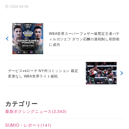
2026-08-06
WBA世界スーパーフェザー級暫定王者バテ
ィルガジエフ ダウン応酬の激戦制し初防衛
に成功
デービスvsローチ NY州コミッション 裁定
変更なし WBA世界ライト級戦
カテゴリー
最新ボクシングニュース
(2,343)
SUMIO・レポート
(141)