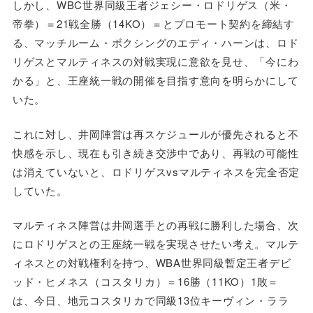
しかし、WBC世界同級王者ジェシー・ロドリゲス（米・
帝拳）＝21戦全勝（14KO）＝とプロモート契約を締結す
る、マッチルーム・ボクシングのエディ・ハーンは、ロド
リゲスとマルティネスの対戦実現に意欲を見せ、「今にわ
かる」と、王座統一戦の開催を目指す意向を明らかにして
いた。
これに対し、井岡陣営は再スケジュールが優先されると不
快感を示し、現在も引き続き交渉中であり、再戦の可能性
は消えていないと、ロドリゲスvsマルティネスを完全否定
していた。
マルティネス陣営は井岡選手との再戦に勝利した場合、次
にロドリゲスとの王座統一戦を実現させたい考え。マルテ
ィネスとの対戦権利を持つ、WBA世界同級暫定王者デビ
ッド・ヒメネス（コスタリカ）＝16勝（11KO）1敗＝
は、今日、地元コスタリカで同級13位キーヴィン・ララ