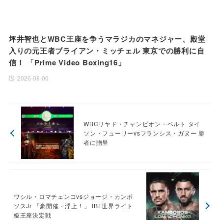
坪井智也とWBC王座を争うマラジカのマネジャー、殿堂
入りの元王者ブライアン・ミッチェル 東京での勝利に自
信！ 「Prime Video Boxing16」
2026-08-06
WBCリヤド・チャンピオン・ベルト タイ
ソン・フューリーvsフランシス・ガヌー 勝
者に贈呈
ワシル・ロマチェンコvsジョージ・カンボ
ソスJr 「豪開催・浮上！」 IBF世界ライト
級王座決定戦