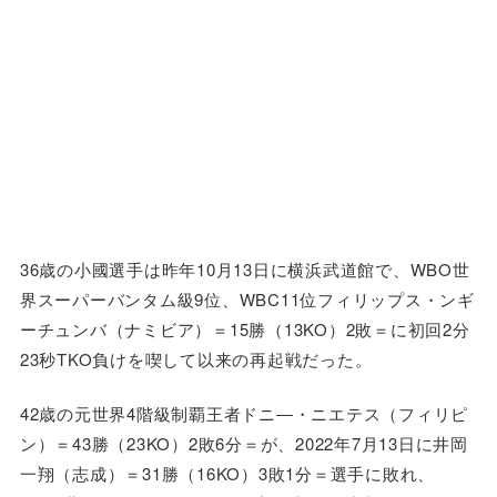
36歳の小國選手は昨年10月13日に横浜武道館で、WBO世
界スーパーバンタム級9位、WBC11位フィリップス・ンギ
ーチュンバ（ナミビア）＝15勝（13KO）2敗＝に初回2分
23秒TKO負けを喫して以来の再起戦だった。
42歳の元世界4階級制覇王者ドニ―・ニエテス（フィリピ
ン）＝43勝（23KO）2敗6分＝が、2022年7月13日に井岡
一翔（志成）＝31勝（16KO）3敗1分＝選手に敗れ、