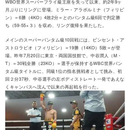
WBO世界スーパーフライ級王座を失って以来、約2年9ヶ
月ぶりにリングに登場。ミラー・アラポルミナ（フィリピ
ン）＝6勝（4KO）4敗2分＝とのバンタム級6回で判定勝
ち（59-55×３）を収め、リング復帰を果たした。
メインのスーパーバンタム級10回戦には、ビンセント・ア
ストロラビオ（フィリピン）＝19勝（14KO）5敗＝が登
場。昨年7月20日に東京・両国国技館で、中谷潤人（M・
T）＝30戦全勝（23KO）＝選手が保持するWBC世界バン
タム級タイトルに、同級1位の指名挑戦者として挑み、初
回２分37秒、中谷選手の左ボディストレート一発であえな
くキャンバスへ沈んで以来の再起戦を行った。