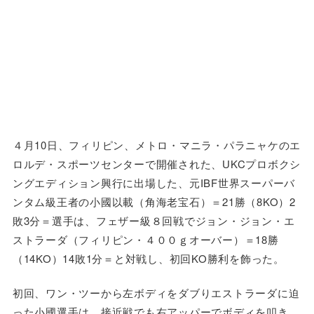
４月10日、フィリピン、メトロ・マニラ・パラニャケのエ
ロルデ・スポーツセンターで開催された、UKCプロボクシ
ングエディション興行に出場した、元IBF世界スーパーバ
ンタム級王者の小國以載（角海老宝石）＝21勝（8KO）2
敗3分＝選手は、フェザー級８回戦でジョン・ジョン・エ
ストラーダ（フィリピン・４００ｇオーバー）＝18勝
（14KO）14敗1分＝と対戦し、初回KO勝利を飾った。
初回、ワン・ツーから左ボディをダブりエストラーダに迫
った小國選手は、接近戦でも右アッパーでボディを叩き、