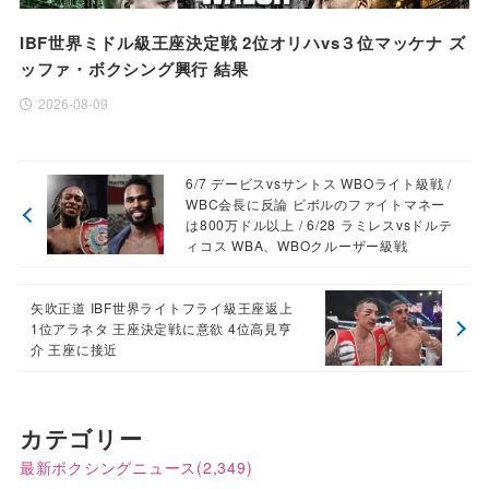
IBF世界ミドル級王座決定戦 2位オリハvs３位マッケナ ズ
ッファ・ボクシング興行 結果
2026-08-09
6/7 デービスvsサントス WBOライト級戦 /
WBC会長に反論 ビボルのファイトマネー
は800万ドル以上 / 6/28 ラミレスvsドルテ
ィコス WBA、WBOクルーザー級戦
矢吹正道 IBF世界ライトフライ級王座返上
1位アラネタ 王座決定戦に意欲 4位高見亨
介 王座に接近
カテゴリー
最新ボクシングニュース
(2,349)