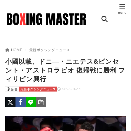
HOME
最新ボクシングニュース
小國以載、ドニ―・ニエテス&ビンセ
ント・アストロラビオ 復帰戦に勝利 フ
ィリピン興行
2025-04-11
広告
最新ボクシングニュース