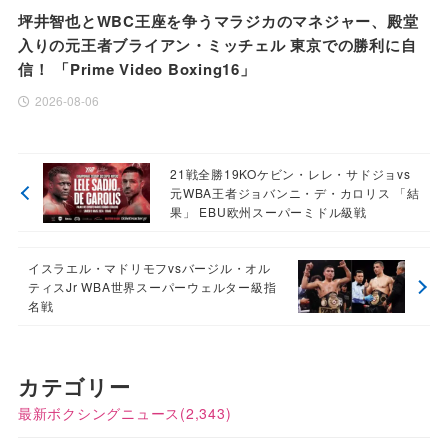
坪井智也とWBC王座を争うマラジカのマネジャー、殿堂
入りの元王者ブライアン・ミッチェル 東京での勝利に自
信！ 「Prime Video Boxing16」
2026-08-06
21戦全勝19KOケビン・レレ・サドジョvs
元WBA王者ジョバンニ・デ・カロリス 「結
果」 EBU欧州スーパーミドル級戦
イスラエル・マドリモフvsバージル・オル
ティスJr WBA世界スーパーウェルター級指
名戦
カテゴリー
最新ボクシングニュース
(2,343)