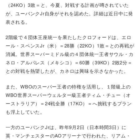
（24KO）3敗＝と、今夏、対戦する計画が噂されていた
が、ユーバンクJr自身がそれを認めた。詳細は近日中に発
表される。
2階級で４団体王座統一を果たしたクロフォードは、エロ
ール・スペンスJr（米）＝28勝（22KO）1敗＝との再戦が
消滅。世界スーパーミドル級の４団体統一王者サウル・カ
ネロ・アルバレス（メキシコ）＝60勝（39KO）2敗2分＝
との対戦を熱望したが、カネロは興味を示さなかった。
また、WBOのスーパー王者の特権を活用し、１階級上の
WBO世界スーパーウェルター級王者ティム・チュー（オ
ーストラリア）＝24戦全勝（17KO）＝へ挑戦するプラン
も浮上していた。
一方のユーバンクJrは、昨年9月2日（日本時間3日）に
英・マンチェスターのAOアリーナで行われた、リアム・