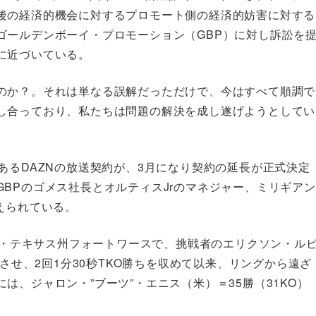
後の経済的機会に対するプロモート側の経済的妨害に対する
ゴールデンボーイ・プロモーション（GBP）に対し訴訟を
に近づいている。
のか？。それは単なる誤解だっただけで、今はすべて順調で
し合っており、私たちは問題の解決を成し遂げようとしてい
あるDAZNの放送契約が、3月になり契約の延長が正式決定
BPのゴメス社長とオルティスJrのマネジャー、ミリギアン
えられている。
に米・テキサス州フォートワースで、挑戦者のエリクソン・ル
神させ、2回1分30秒TKO勝ちを収めて以来、リングから遠ざ
、ジャロン・”ブーツ”・エニス（米）＝35勝（31KO）