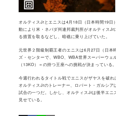
オルティスJrとエニスは4月18日（日本時間1
動により米・ネバダ州連邦裁判所がオルティスJr
る措置を取るなどし、暗礁に乗り上げていた。
元世界２階級制覇王者のエニスは6月27日（日本
ズ・センターで、WBO、WBA世界スーパーウェ
（13KO）＝の持つ王座への挑戦が決まっている
今週行われるタイトル戦でエニスがザヤスを破れ
オルティスJrのトレーナー、ロバート・ガルシア
試合の一つだ。しかし、オルティスJrは後半エ
見せている。