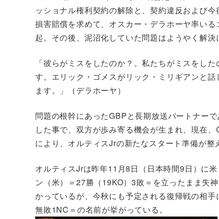
ッショナル権利契約の解除と、契約違反および今
損害賠償を求めて、オスカー・デラホーヤ率いる
起。その後、泥沼化していた問題はようやく解決
「彼らがミスをしたのか？。私たちがミスをした
す。エリック・ゴメスがリック・ミリギアンと話
ます。」（デラホーヤ）
問題の根幹にあったGBPと長期放送パートナーで
した事で、双方が歩み寄る機会が生まれ、現在、G
により、オルティスJrの新たなスタート準備が整
オルティスJrは昨年11月8日（日本時間9日）
ン（米）＝27勝（19KO）3敗＝を立ったまま失
かっているが、今秋にも予定される復帰戦の相手には
無敗1NC＝の名前が挙がっている。