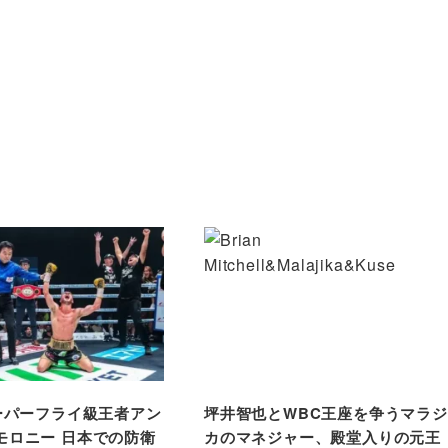
スーパーフライ級王者アン
坪井智也とWBC王座を争うマラジ
モロニー 日本での防衛
カのマネジャー、殿堂入りの元王