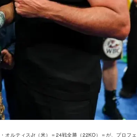
オルティスJr（米）＝24戦全勝（22KO）＝が、プロフェ