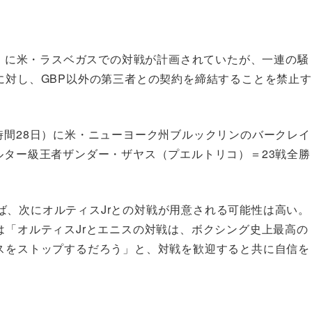
9日）に米・ラスベガスでの対戦が計画されていたが、一連の騒
に対し、GBP以外の第三者との契約を締結することを禁止す
時間28日）に米・ニューヨーク州ブルックリンのバークレイ
ルター級王者ザンダー・ザヤス（プエルトリコ）＝23戦全勝
。
ば、次にオルティスJrとの対戦が用意される可能性は高い。
は「オルティスJrとエニスの対戦は、ボクシング史上最高の
ニスをストップするだろう」と、対戦を歓迎すると共に自信を