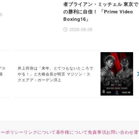
者ブライアン・ミッチェル 東京で
の勝利に自信！ 「Prime Video
06
Boxing16」
2026-08-06
デス
井上尚弥は「来年、とてつもないところで
座
やる！」と大橋会長が明言 マジソン・ス
クエアア・ガーデン浮上
シーポリシー
リンクについて
著作権について
免責事項
お問い合わせ
運