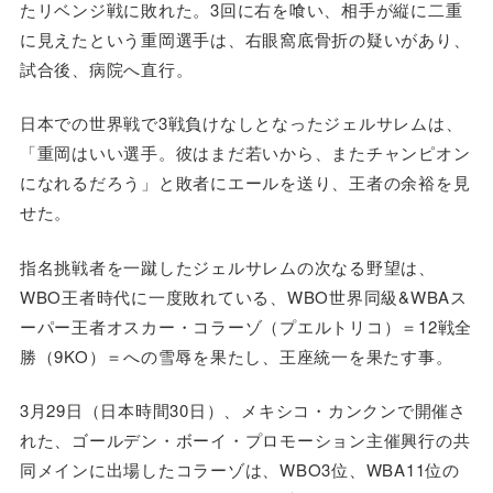
たリベンジ戦に敗れた。3回に右を喰い、相手が縦に二重
に見えたという重岡選手は、右眼窩底骨折の疑いがあり、
試合後、病院へ直行。
日本での世界戦で3戦負けなしとなったジェルサレムは、
「重岡はいい選手。彼はまだ若いから、またチャンピオン
になれるだろう」と敗者にエールを送り、王者の余裕を見
せた。
指名挑戦者を一蹴したジェルサレムの次なる野望は、
WBO王者時代に一度敗れている、WBO世界同級&WBAス
ーパー王者オスカー・コラーゾ（プエルトリコ）＝12戦全
勝（9KO）＝への雪辱を果たし、王座統一を果たす事。
3月29日（日本時間30日）、メキシコ・カンクンで開催さ
れた、ゴールデン・ボーイ・プロモーション主催興行の共
同メインに出場したコラーゾは、WBO3位、WBA11位の