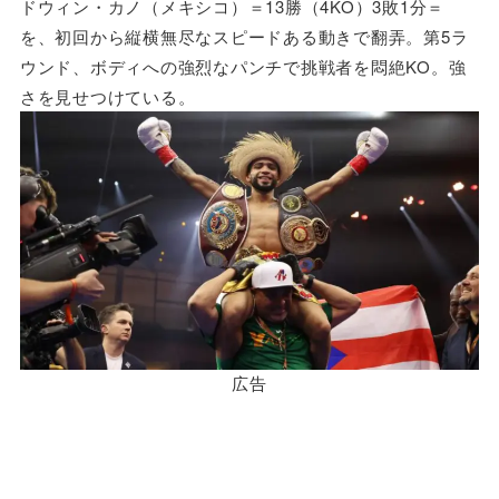
ドウィン・カノ（メキシコ）＝13勝（4KO）3敗1分＝
を、初回から縦横無尽なスピードある動きで翻弄。第5ラ
ウンド、ボディへの強烈なパンチで挑戦者を悶絶KO。強
さを見せつけている。
広告