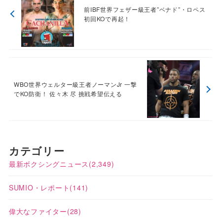
前IBF世界フェザー級王者”ベナド”・ロペス
初回KOで再起！
WBO世界ウェルター級王者ノーマンJr 一撃
でKO防衛！ 佐々木 尽 挑戦希望伝える
カテゴリー
最新ボクシングニュース
(2,349)
SUMIO・レポート
(141)
偉大なファイター
(28)