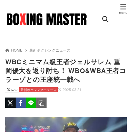
HOME
最新ボクシングニュース
WBCミニマム級王者ジェルサレム 重
岡優大を返り討ち！ WBO&WBA王者コ
ラーゾとの王座統一戦へ
2025-03-31
広告
最新ボクシングニュース