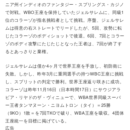
ニア州インディオのファンタジー・スプリングス・カジノ
で対戦。WBO王座を保持していたジェルサレムに、同級1
位のコラーゾが指名挑戦者として挑戦。序盤、ジェルサレ
ムは得意の右ストレートでリードしたが、5回、攻勢に転
じたコラーゾのボディショットで後退。6回、7回とコラー
ゾのボディ攻撃にたじたじとなった王者は、7回が終了す
るとあっさりと棄権。
ジェルサレムは僅か4ヶ月で世界王座を手放し、初防衛に
失敗。しかし、昨年3月に重岡選手の持つWBC王座に挑戦
し、スプリットの判定で勝利。世界王座返り咲きに成功。
コラーゾは昨年11月16日（日本時間17日）にサウジアラ
ビア・リヤドのザ・ヴィニューで、WBA世界同級スーパ
ー王者タンマヌーン・ニヨムトロン（タイ）＝25勝
（9KO）1敗＝を7回TKOで破り、WBA王座を吸収。4団体
王座統一を目標に掲げている。
広告