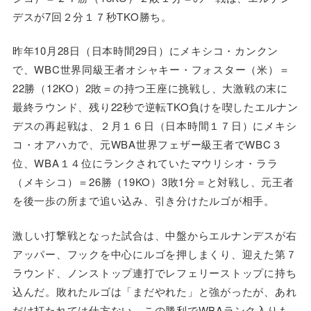
デスが7回２分１７秒TKO勝ち。
昨年10月28日（日本時間29日）にメキシコ・カンクン
で、WBC世界同級王者オシャキー・フォスター（米）＝
22勝（12KO）2敗＝の持つ王座に挑戦し、大激戦の末に
最終ラウンド、残り22秒で逆転TKO負けを喫したエルナン
デスの再起戦は、２月１６日（日本時間１７日）にメキシ
コ・オアハカで、元WBA世界フェザー級王者でWBC３
位、WBA１４位にランクされていたマウリシオ・ララ
（メキシコ）＝26勝（19KO）3敗1分＝と対戦し、元王者
を後一歩の所まで追い込み、引き分けたルゴが相手。
激しい打撃戦となった試合は、中盤からエルナンデスが右
アッパー、フックを中心にルゴを押しまくり、迎えた第７
ラウンド、ノンストップ連打でレフェリーストップに持ち
込んだ。敗れたルゴは「まだやれた」と強がったが、あれ
だけ打たれては仕方ない。この勝利でWBAランク入りも