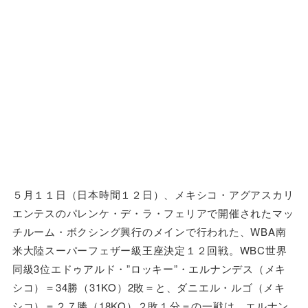
５月１１日（日本時間１２日）、メキシコ・アグアスカリ
エンテスのパレンケ・デ・ラ・フェリアで開催されたマッ
チルーム・ボクシング興行のメインで行われた、WBA南
米大陸スーパーフェザー級王座決定１２回戦。WBC世界
同級3位エドゥアルド・”ロッキー”・エルナンデス（メキ
シコ）＝34勝（31KO）2敗＝と、ダニエル・ルゴ（メキ
シコ）＝２７勝（18KO）２敗１分＝の一戦は、エルナン