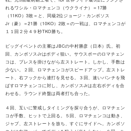
れるワシル・ロマチェンコ（ウクライナ）＝17勝
（11KO）3敗＝と、同級2位ジョージ・カンボソス
Jr（豪）＝21勝（10KO）2敗＝の一戦は、ロマチェンコが
１１回２分４９秒TKO勝ち。
ビッグイベントの主審はJBCの中村勝彦（日本）氏。初
回、カンボソスJrはボディ狙い。サウスポーのロマチェン
コは、プレスを掛けながら左ストレート。しかし、手数は
少ない。２回、ロマチェンコがスピードアップ。左ストレ
ート、右フックから連打を見せる。３回、速いパンチを飛
ばすロマチェンコに対し、カンボソスJrは左右ボディを合
わせる。ラウンド終盤は両者打ち合った。
４回、互いに警戒しタイミングを探り合うが、ロマチェン
コが手数、ヒットで上回る。５回、ロマチェンコは動き、
ジャブ、左ストレートを放ち、すぐにサイドへ。カンボソ