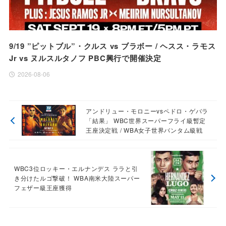
9/19 ”ピットブル”・クルス vs ブラボー / ヘスス・ラモス
Jr vs ヌルスルタノフ PBC興行で開催決定
2026-08-06
アンドリュー・モロニーvsペドロ・ゲバラ
「結果」 WBC世界スーパーフライ級暫定
王座決定戦 / WBA女子世界バンタム級戦
WBC3位ロッキー・エルナンデス ララと引
き分けたルゴ撃破！ WBA南米大陸スーパー
フェザー級王座獲得