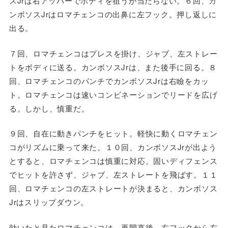
スJrは右アッパーでボディを狙うが当たらない。６回、カ
ンボソスJrはロマチェンコの出鼻に左フック。押し返しに
出る。
７回、ロマチェンコはプレスを掛け、ジャブ、左ストレー
トをボディに送る。カンボソスJrは、また後手に回る。８
回、ロマチェンコのパンチでカンボソスJrは右瞼をカッ
ト。ロマチェンコは速いコンビネーションでリードを広げ
る。しかし、慎重だ。
９回、自在に動きパンチをヒット。軽快に動くロマチェン
コがリズムに乗って来た。１０回、カンボソスJrが出よう
とすると、ロマチェンコは慎重に対応。固いディフェンス
でヒットを許さず、ジャブ、左ストレートを飛ばす。１１
回、ロマチェンコの左ストレートが決まると、カンボソス
Jrはスリップダウン。
効いたと見たロマチェンコは、再開直後、右フックから左