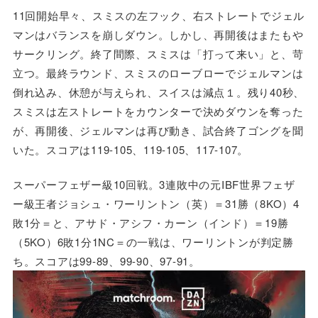
11回開始早々、スミスの左フック、右ストレートでジェル
マンはバランスを崩しダウン。しかし、再開後はまたもや
サークリング。終了間際、スミスは「打って来い」と、苛
立つ。最終ラウンド、スミスのローブローでジェルマンは
倒れ込み、休憩が与えられ、スイスは減点１。残り40秒、
スミスは左ストレートをカウンターで決めダウンを奪った
が、再開後、ジェルマンは再び動き、試合終了ゴングを聞
いた。スコアは119-105、119-105、117-107。
スーパーフェザー級10回戦。3連敗中の元IBF世界フェザ
ー級王者ジョシュ・ワーリントン（英）＝31勝（8KO）4
敗1分＝と、アサド・アシフ・カーン（インド）＝19勝
（5KO）6敗1分1NC＝の一戦は、ワーリントンが判定勝
ち。スコアは99-89、99-90、97-91。