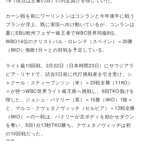
78（採点は主審のみ）の判定負けを喫していた。
カーン戦を前にワーリントンはコンランと今年後半に戦う
プランが浮上。既に実現へ向け動いているが、コンランは
夏にEBU欧州フェザー級王者でWBC世界同級8位、
WBO14位のクリストバル・ロレンテ（スペイン）＝20勝
（8KO）無敗1分＝との対戦を予定している。
ライト級10回戦。2月22日（日本時間23日）にサウジアラ
ビア・リヤドで、試合3日前に代打挑戦者を引き受け、シ
ャクール・スティーブンソン（米）＝23戦全勝（11KO）
＝が持つWBC世界ライト級王座へ挑戦し、9回TKO負けを
喫した、ジョシュ・パドリー（英）＝15勝（4KO）1敗＝
と、マルコ・クヴェタノヴィッチ（セルビア）＝13戦全勝
（6KO）＝の一戦は、パドリーが左ボディを効かせダウン
を奪い、5回1分13秒TKO勝ち。クヴェタノヴィッチは初
の10回戦だった。