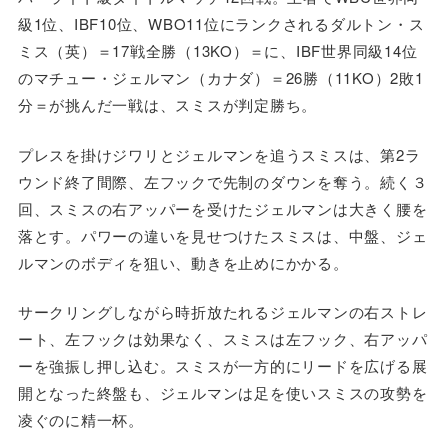
級1位、IBF10位、WBO11位にランクされるダルトン・ス
ミス（英）＝17戦全勝（13KO）＝に、IBF世界同級14位
のマチュー・ジェルマン（カナダ）＝26勝（11KO）2敗1
分＝が挑んだ一戦は、スミスが判定勝ち。
プレスを掛けジワリとジェルマンを追うスミスは、第2ラ
ウンド終了間際、左フックで先制のダウンを奪う。続く３
回、スミスの右アッパーを受けたジェルマンは大きく腰を
落とす。パワーの違いを見せつけたスミスは、中盤、ジェ
ルマンのボディを狙い、動きを止めにかかる。
サークリングしながら時折放たれるジェルマンの右ストレ
ート、左フックは効果なく、スミスは左フック、右アッパ
ーを強振し押し込む。スミスが一方的にリードを広げる展
開となった終盤も、ジェルマンは足を使いスミスの攻勢を
凌ぐのに精一杯。