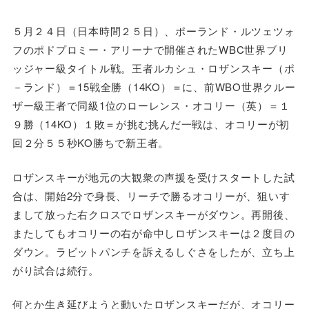
５月２４日（日本時間２５日）、ポーランド・ルツェツォ
フのポドプロミー・アリーナで開催されたWBC世界ブリ
ッジャー級タイトル戦。王者ルカシュ・ロザンスキー（ポ
－ランド）＝15戦全勝（14KO）＝に、前WBO世界クルー
ザー級王者で同級1位のローレンス・オコリー（英）＝１
９勝（14KO）１敗＝が挑む挑んだ一戦は、オコリーが初
回２分５５秒KO勝ちで新王者。
ロザンスキーが地元の大観衆の声援を受けスタートした試
合は、開始2分で身長、リーチで勝るオコリーが、狙いす
まして放った右クロスでロザンスキーがダウン。再開後、
またしてもオコリーの右が命中しロザンスキーは２度目の
ダウン。ラビットパンチを訴えるしぐさをしたが、立ち上
がり試合は続行。
何とか生き延びようと動いたロザンスキーだが、オコリー