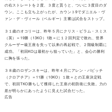
の右ストレートを２度、３度と貰うと、ついに３度目のダ
ウン。ここも立ち上がったが、カウント9でダニエル・ヴ
ァン・デ・ヴィール（ベルギー）主審は試合をストップ。
３１歳のオコリーは、昨年５月にクリス・ビラム・スミス
（英）＝19勝（13KO）1敗＝に１２回判定で敗れ、世界
クルーザー級王座を失って以来の再起戦で、２階級制覇に
成功。「初回KOは最初から狙っていた」と、会心の勝利
に胸を張った。
３８歳のロザンスキーは、昨年４月にアレン・バビッチ
（クロアチア）＝11勝（10KO）１敗＝との王座決定戦
で、初回TKO勝ちして獲得した王座の初防衛に失敗。力の
差が明らかにあったように見えた試合だった。
広告