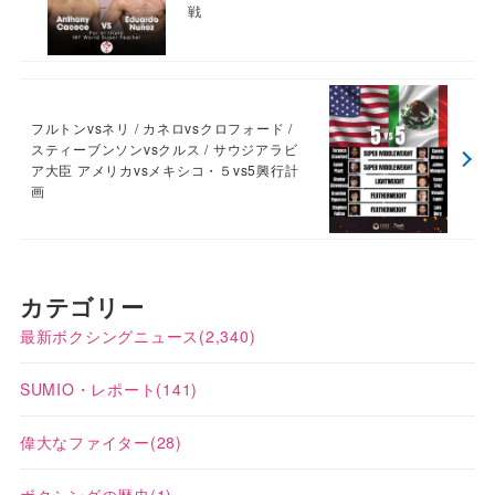
戦
フルトンvsネリ / カネロvsクロフォード /
スティーブンソンvsクルス / サウジアラビ
ア大臣 アメリカvsメキシコ・５vs5興行計
画
カテゴリー
最新ボクシングニュース
(2,340)
SUMIO・レポート
(141)
偉大なファイター
(28)
ボクシングの歴史
(1)