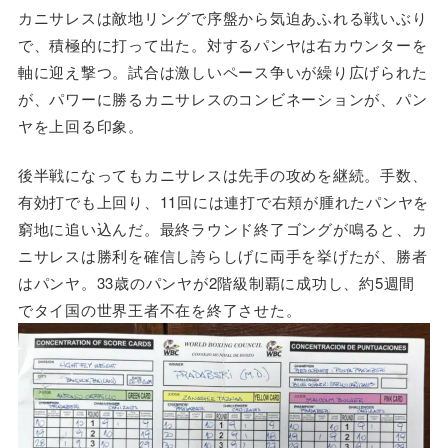
カニサレスは敵地リングで序盤から気迫あふれる戦いぶり
で、積極的に打って出た。対するパンヤは右カウンターを
軸に迎え撃つ。試合は激しいペース争いが繰り広げられた
が、パワーに勝るカニサレスのコンビネーションが、パン
ヤを上回る印象。
後半戦になってもカニサレスは先手の攻めを継続。手数、
有効打でも上回り、11回には連打で右頬が腫れたパンヤを
窮地に追い込んだ。最終ラウンド終了ゴングが鳴ると、カ
ニサレスは勝利を確信し誇らしげに両手を挙げたが、勝者
はパンヤ。33歳のパンヤが2階級制覇に成功し、約5週間
でタイ国の世界王者不在を終了させた。