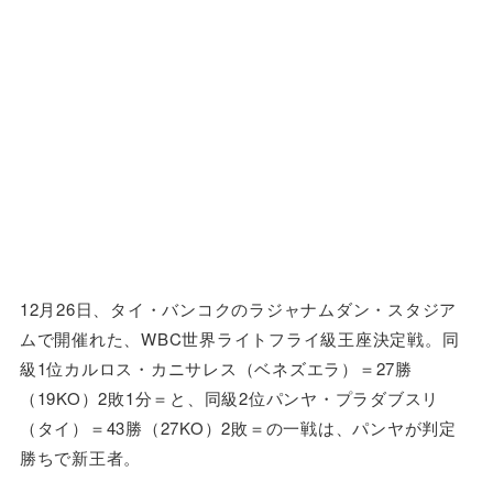
12月26日、タイ・バンコクのラジャナムダン・スタジア
ムで開催れた、WBC世界ライトフライ級王座決定戦。同
級1位カルロス・カニサレス（ベネズエラ）＝27勝
（19KO）2敗1分＝と、同級2位パンヤ・プラダブスリ
（タイ）＝43勝（27KO）2敗＝の一戦は、パンヤが判定
勝ちで新王者。