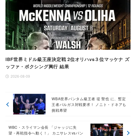
IBF世界ミドル級王座決定戦 2位オリハvs３位マッケナ ズ
ッファ・ボクシング興行 結果
2026-08-09
WBA世界バンタム級王者 堤 聖也 に、暫定
王者バルガス対戦要求！ ノニト・ドネアも
挑戦希望
WBC・スライマン会長 「ジャッジに失
望・再戦指令へ動く！」 カニサレスvsパン