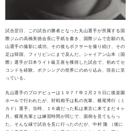
試合翌日、この試合の勝者となった丸山選手が所属する国
際ジムの高橋美徳会長に手紙を書き、国際ジムで念願の丸
山選手の撮影に成功。その後もボクサーを撮り続け、その
足は韓国、フィリピンにまで及んだ。シャイアン山本（国
際）選手が日本ライト級王座を獲得した試合で、初めてセ
コンドを経験。ボクシングの世界にのめり込み、現在に至
っている。
丸山選手のプロデビューは１９７７年２月２５日に後楽園
ホールで行われたが、対戦相手は私の先輩、横尾博行（ミ
カド）選手。当時、１６歳だった私は東京に来てまだ４ヶ
月。横尾先輩とは練習時間が同じで、面倒を見てもらっ
た。そんな縁で試合を見に行ったのだが、中村 隆 （後に