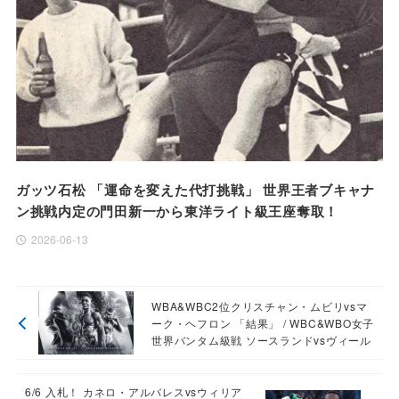
ガッツ石松 「運命を変えた代打挑戦」 世界王者ブキャナ
ン挑戦内定の門田新一から東洋ライト級王座奪取！
2026-06-13
WBA&WBC2位クリスチャン・ムビリvsマ
ーク・ヘフロン 「結果」 / WBC&WBO女子
世界バンタム級戦 ソースランドvsヴィール
6/6 入札！ カネロ・アルバレスvsウィリア