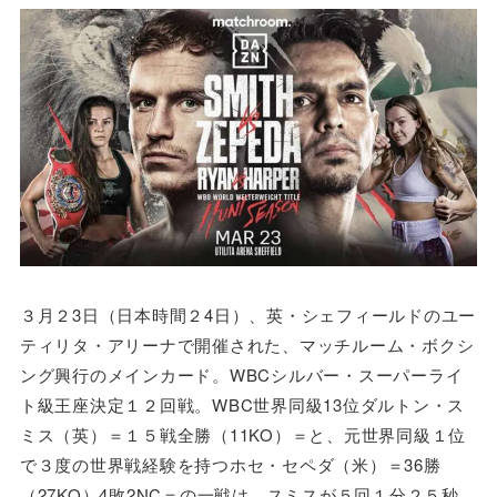
３月２3日（日本時間２4日）、英・シェフィールドのユー
ティリタ・アリーナで開催された、マッチルーム・ボクシ
ング興行のメインカード。WBCシルバー・スーパーライ
ト級王座決定１２回戦。WBC世界同級13位ダルトン・ス
ミス（英）＝１５戦全勝（11KO）＝と、元世界同級１位
で３度の世界戦経験を持つホセ・セペダ（米）＝36勝
（27KO）4敗2NC＝の一戦は、スミスが５回１分２５秒