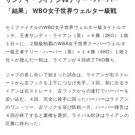
「結果」 WBO女子世界ウェルター級戦
セミファイナルのWBO女子世界ウェルター級タイトルマ
ッチ。王者サンディ・ライアン（英）＝６勝（2KO）１敗
１分＝に、２階級制覇のWBA女子世界スーパーウェルタ
ー級王者テリー・ハーパー（英）＝１４勝（6KO）１敗２
分＝が挑んだ一戦は、ライアンが４回終了TKO勝ち。
ジャブの差し合いで始まった試合は、ライアンが右ストレ
ートから左フックを上下につなげ先手。３回、前に出るラ
イアンは右ストレート、左フックからの連打でハーパーを
追い込む。４回、完全に後手に回ったハーパーはライアン
のワン・ツー、左フックを浴び防戦一方。ハーパー陣営は
４回が終了すると棄権を選択。ライバル対決はライアンの
圧勝に終わった。