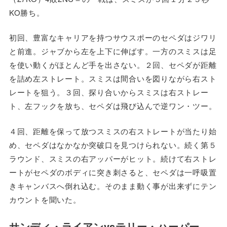
KO勝ち。
初回、豊富なキャリアを持つサウスポーのセペダはジワリ
と前進。ジャブから左を上下に伸ばす。一方のスミスは足
を使い動くがほとんど手を出さない。２回、セペダが距離
を詰め左ストレート。スミスは間合いを図りながら右スト
レートを狙う。３回、探り合いからスミスは右ストレー
ト、左フックを放ち、セペダは飛び込んで逆ワン・ツー。
４回、距離を保って放つスミスの右ストレートが当たり始
め、セペダはなかなか突破口を見つけられない。続く第５
ラウンド、スミスの右アッパーがヒット。続けて右ストレ
ートがセペダのボディに突き刺さると、セペダは一呼吸置
きキャンバスへ倒れ込む。そのまま動く事が出来ずにテン
カウントを聞いた。
サンディ・ライアンvsテリー・ハーパー