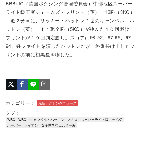
BBBofC（英国ボクシング管理委員会）中部地区スーパー
ライト級王者ジェームズ・フリント（英）＝13勝（3KO）
１敗２分＝に、リッキー・ハットン２世のキャンベル・ハ
ットン（英）＝１４戦全勝（5KO）が挑んだ１０回戦は、
フリントが１０回判定勝ち。スコアは98-92、97-95、97-
94。好ファイトを演じたハットンだが、終盤抜け出したフ
リントの前に初黒星を喫した。
カテゴリー：
最新ボクシングニュース
タグ：
WBC
WBO
キャンベル・ハットン
スミス
スーパーライト級
セペダ
ハーパー
ライアン
女子世界ウェルター級