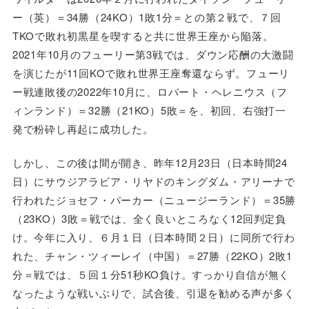
ー（英）＝34勝（24KO）1敗1分＝との第２戦で、７回
TKOで敗れ初黒星を喫すると共に世界王座から陥落。
2021年10月のフューリー第3戦では、ダウン応酬の大激闘
を演じたが11回KOで敗れ世界王座奪還ならず。フューリ
ー戦連敗後の2022年10月に、ロバート・ヘレニウス（フ
ィンランド）＝32勝（21KO）5敗＝を、初回、右強打一
発で粉砕し再起に成功した。
しかし、この後は間が開き、昨年12月23日（日本時間24
日）にサウジアラビア・リヤドのキングダム・アリーナで
行われたジョセフ・パーカー（ニュージーランド）＝35勝
（23KO）3敗＝戦では、全く良いところなく12回判定負
け。今年に入り、６月１日（日本時間２日）に同所で行わ
れた、チャン・ツィーレイ（中国）＝27勝（22KO）2敗1
分＝戦では、５回１分51秒KO負け。すっかり自信が無く
なったような戦いぶりで、試合後、引退を勧める声が多く