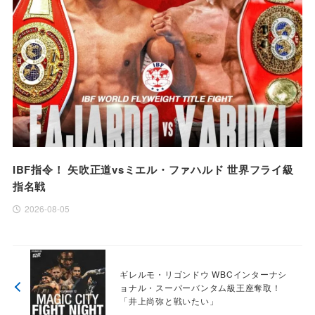
IBF指令！ 矢吹正道vsミエル・ファハルド 世界フライ級
指名戦
2026-08-05
ギレルモ・リゴンドウ WBCインターナシ
ョナル・スーパーバンタム級王座奪取！
「井上尚弥と戦いたい」