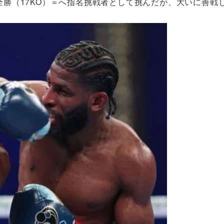
全勝（17KO）＝へ指名挑戦者として挑んだが、大いに善戦