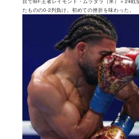
目でIBF王者レイモンド・ムラタラ（米）＝24戦
たものの0-2判負け。初めての挫折を味わった。