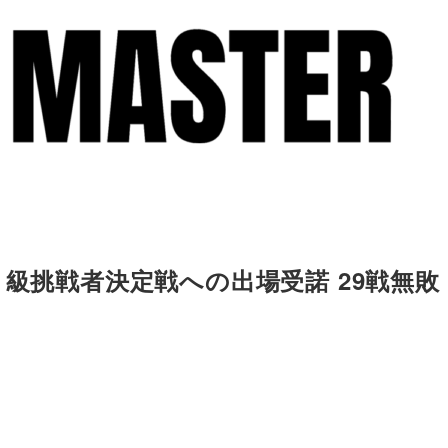
ト級挑戦者決定戦への出場受諾 29戦無敗