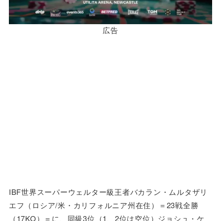
広告
IBF世界スーパーウェルター級王者バカラン・ムルタザリ
エフ（ロシア/米・カリフォルニア州在住）＝23戦全勝
（17KO）＝に、同級3位（1、2位は空位）ジョシュ・ケ