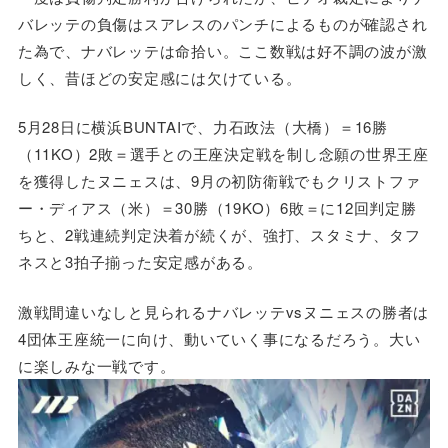
バレッテの負傷はスアレスのパンチによるものが確認され
た為で、ナバレッテは命拾い。ここ数戦は好不調の波が激
しく、昔ほどの安定感には欠けている。
5月28日に横浜BUNTAIで、力石政法（大橋）＝16勝
（11KO）2敗＝選手との王座決定戦を制し念願の世界王座
を獲得したヌニェスは、9月の初防衛戦でもクリストファ
ー・ディアス（米）＝30勝（19KO）6敗＝に12回判定勝
ちと、2戦連続判定決着が続くが、強打、スタミナ、タフ
ネスと3拍子揃った安定感がある。
激戦間違いなしと見られるナバレッテvsヌニェスの勝者は
4団体王座統一に向け、動いていく事になるだろう。大い
に楽しみな一戦です。