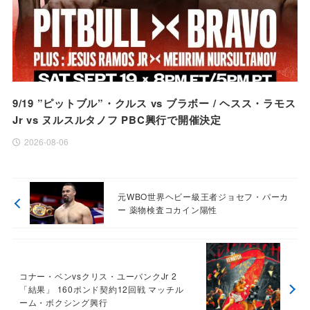
9/19 ”ピットブル”・クルス vs ブラボー / ヘスス・ラモス
Jr vs ヌルスルタノフ PBC興行で開催決定
2026-08-06
元WBO世界ヘビー級王者ジョセフ・パーカ
ー 薬物検査コカイン陽性
コナー・ベンvsクリス・ユーバンクJr 2
「結果」 160ポンド契約12回戦 マッチル
ーム・ボクシング興行