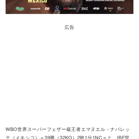
広告
WBO世界スーパーフェザー級王者エマヌエル・ナバレッ
テ（メキシコ）＝39勝（32KO）2敗1分1NC＝と、IBF世