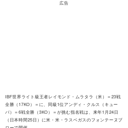
広告
IBF世界ライト級王者レイモンド・ムラタラ（米）＝23戦
全勝（17KO）＝に、同級1位アンディ・クルス（キュー
バ）＝6戦全勝（3KO）＝が挑む指名戦は、来年1月24日
（日本時間25日）に米・米・ラスベガスのフォンテーヌブ
ローで開催。