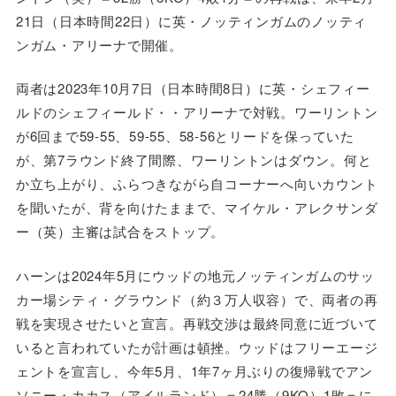
21日（日本時間22日）に英・ノッティンガムのノッティ
ンガム・アリーナで開催。
両者は2023年10月7日（日本時間8日）に英・シェフィー
ルドのシェフィールド・・アリーナで対戦。ワーリントン
が6回まで59-55、59-55、58-56とリードを保っていた
が、第7ラウンド終了間際、ワーリントンはダウン。何と
か立ち上がり、ふらつきながら自コーナーへ向いカウント
を聞いたが、背を向けたままで、マイケル・アレクサンダ
ー（英）主審は試合をストップ。
ハーンは2024年5月にウッドの地元ノッティンガムのサッ
カー場シティ・グラウンド（約３万人収容）で、両者の再
戦を実現させたいと宣言。再戦交渉は最終同意に近づいて
いると言われていたが計画は頓挫。ウッドはフリーエージ
ェントを宣言し、今年5月、1年7ヶ月ぶりの復帰戦でアン
ソニー・カカス（アイルランド）＝24勝（9KO）1敗＝に