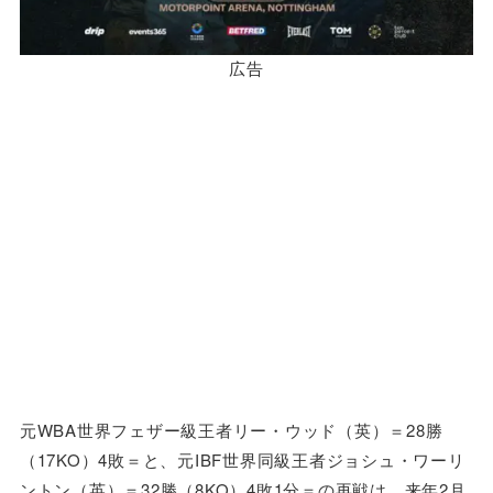
広告
元WBA世界フェザー級王者リー・ウッド（英）＝28勝
（17KO）4敗＝と、元IBF世界同級王者ジョシュ・ワーリ
ントン（英）＝32勝（8KO）4敗1分＝の再戦は、来年2月