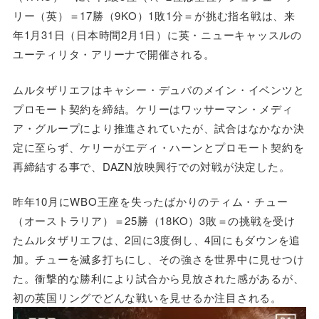
リー（英）＝17勝（9KO）1敗1分＝が挑む指名戦は、来
年1月31日（日本時間2月1日）に英・ニューキャッスルの
ユーティリタ・アリーナで開催される。
ムルタザリエフはキャシー・デュバのメイン・イベンツと
プロモート契約を締結。ケリーはワッサーマン・メディ
ア・グループにより推進されていたが、試合はなかなか決
定に至らず、ケリーがエディ・ハーンとプロモート契約を
再締結する事で、DAZN放映興行での対戦が決定した。
昨年10月にWBO王座を失ったばかりのティム・チュー
（オーストラリア）＝25勝（18KO）3敗＝の挑戦を受け
たムルタザリエフは、2回に3度倒し、4回にもダウンを追
加。チューを滅多打ちにし、その強さを世界中に見せつけ
た。衝撃的な勝利により試合から見放された感があるが、
初の英国リングでどんな戦いを見せるか注目される。