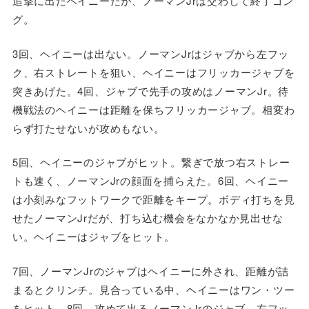
追撃に出たヘイニーだが、ノーマンJrは交わして終了ゴン
グ。
3回、ヘイニーは出ない。ノーマンJrはジャブから左フッ
ク、右ストレートを狙い、ヘイニーはフリッカージャブを
突きあげた。4回、ジャブで先手の攻めはノーマンJr。待
機戦法のヘイニーは距離を保ちフリッカージャブ。相変わ
らず打たせないが攻めもない。
5回、ヘイニーのジャブがヒット。繋ぎで放つ右ストレー
トも速く、ノーマンJrの顔面を捕らえた。6回、ヘイニー
は小刻みなフットワークで距離をキープ。ボディ打ちを見
せたノーマンJrだが、打ち込む機会をなかなか見出せな
い。ヘイニーはジャブをヒット。
7回、ノーマンJrのジャブはヘイニーに外され、距離が詰
まるとクリンチ。見合っている中、ヘイニーはワン・ツー
をヒット。8回、攻めて出るノーマンJrのジャブ、左フッ