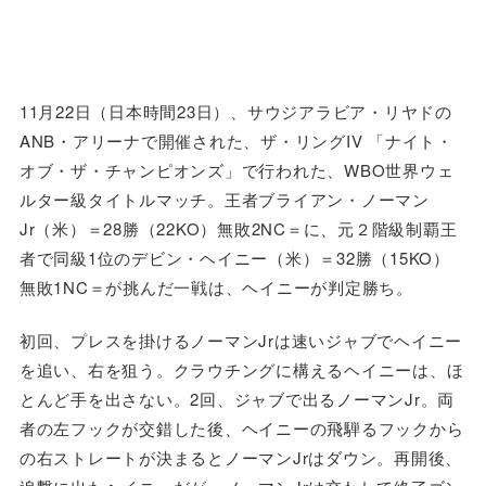
11月22日（日本時間23日）、サウジアラビア・リヤドの
ANB・アリーナで開催された、ザ・リングIV 「ナイト・
オブ・ザ・チャンピオンズ」で行われた、WBO世界ウェ
ルター級タイトルマッチ。王者ブライアン・ノーマン
Jr（米）＝28勝（22KO）無敗2NC＝に、元２階級制覇王
者で同級1位のデビン・ヘイニー（米）＝32勝（15KO）
無敗1NC＝が挑んだ一戦は、ヘイニーが判定勝ち。
初回、プレスを掛けるノーマンJrは速いジャブでヘイニー
を追い、右を狙う。クラウチングに構えるヘイニーは、ほ
とんど手を出さない。2回、ジャブで出るノーマンJr。両
者の左フックが交錯した後、ヘイニーの飛騨るフックから
の右ストレートが決まるとノーマンJrはダウン。再開後、