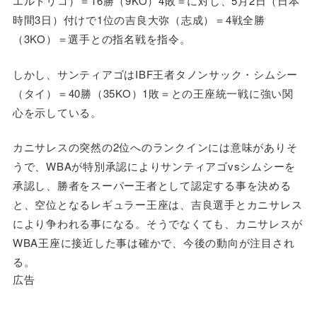
エルトリコ）＝16勝（9KO）4敗＝に対し、5月2日（日本
時間3日）付けで1位の吉良大弥（志成）＝4戦全勝
（3KO）＝選手との指名戦を指令。
しかし、サンティアゴはIBF王者タノンサック・シムシー
（タイ）＝40勝（35KO）1敗＝との王座統一戦に強い関
心を示している。
カニサレスの突然の2位へのランクインには意味がありそ
うで、WBAが特別承認によりサンティアゴvsシムシーを
承認し、勝者をスーパー王者として認定する事を決める
と、空位となるレギュラー王座は、吉良選手とカニサレス
により争われる事になる。そうでなくても、カニサレスが
WBA王座に接近した事は確かで、今後の動向が注目され
る。
広告