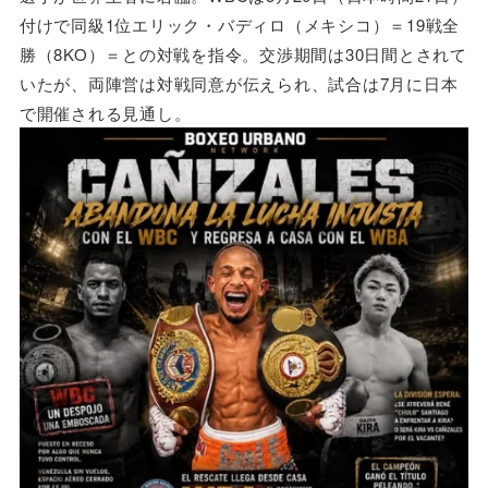
付けで同級1位エリック・バディロ（メキシコ）＝19戦全
勝（8KO）＝との対戦を指令。交渉期間は30日間とされて
いたが、両陣営は対戦同意が伝えられ、試合は7月に日本
で開催される見通し。