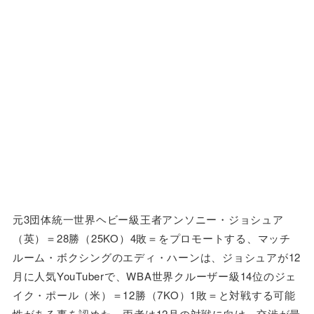
元3団体統一世界ヘビー級王者アンソニー・ジョシュア
（英）＝28勝（25KO）4敗＝をプロモートする、マッチ
ルーム・ボクシングのエディ・ハーンは、ジョシュアが12
月に人気YouTuberで、WBA世界クルーザー級14位のジェ
イク・ポール（米）＝12勝（7KO）1敗＝と対戦する可能
性がある事を認めた。両者は12月の対戦に向け、交渉が最