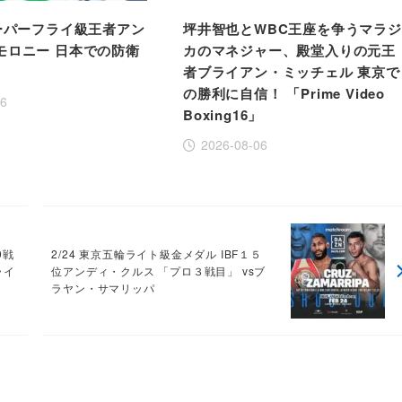
スーパーフライ級王者アン
坪井智也とWBC王座を争うマラジ
モロニー 日本での防衛
カのマネジャー、殿堂入りの元王
者ブライアン・ミッチェル 東京で
の勝利に自信！ 「Prime Video
06
Boxing16」
2026-08-06
9戦
2/24 東京五輪ライト級金メダル IBF１５
ライ
位アンディ・クルス 「プロ３戦目」 vsブ
ラヤン・サマリッパ