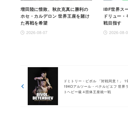
増田陸に惜敗、秋次克真に勝利の
IBF世界
ホセ・カルデロン 世界王座を賭け
ドリュー・
た再戦を希望
戦目指す
2026-08-07
2026-08-
ドミトリー・ビボル 「対戦同意！」 1
19KOアルツール・ベテルビエフ 世界
トヘビー級４団体王座統一戦