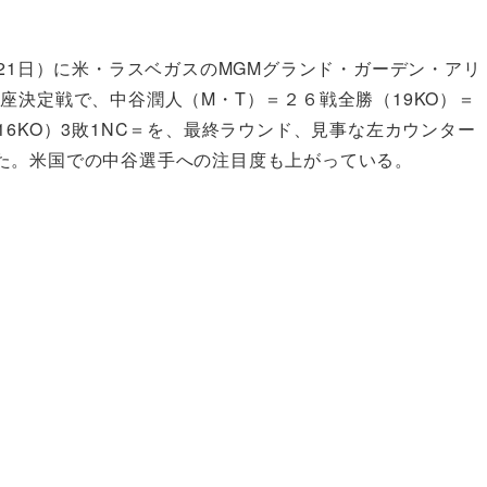
間21日）に米・ラスベガスのMGMグランド・ガーデン・アリ
座決定戦で、中谷潤人（M・T）＝２６戦全勝（19KO）＝
6KO）3敗1NC＝を、最終ラウンド、見事な左カウンター
た。米国での中谷選手への注目度も上がっている。