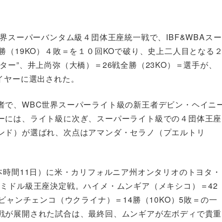
界スーパーバンタム級４団体王座統一戦で、IBF&WBAスー
勝（19KO）４敗＝を１０回KOで破り、史上二人目となる
ー”、井上尚弥（大橋）＝26戦全勝（23KO）＝選手が、
イヤーに選出された。
者で、WBC世界スーパーライト級の新王者デビン・ヘイニ
ーには、ライト級に次ぎ、スーパーライト級での４団体王座
ンド）が選ばれ、次点はアマンダ・セラノ（プエルトリ
本時間11日）に米・カリフォルニア州オンタリオのトヨタ・
ミドル級王座決定戦。ハイメ・ムンギア（メキシコ）＝42
ビャンチェンコ（ウクライナ）＝14勝（10KO）5敗＝の一
戦が展開された試合は、最終回、ムンギアが左ボディで貴重