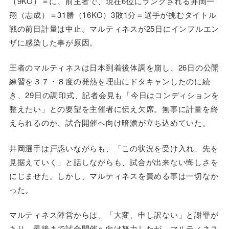
（9KO）＝に、前王者で、現在6位にランクされる井岡一
翔（志成）＝31勝（16KO）3敗1分＝選手が挑むタイトル
戦の前日計量は中止。マルティネスが25日にインフルエン
ザに感染した事が原因。
王者のマルティネスは日本到着後体調を崩し、26日の公開
練習を３７・８度の発熱を理由にドタキャンしたのに続
き、29日の調印式、記者会見も「今日はコンディションを
整えたい」との要望を主催者に伝え欠席。無事に計量を終
えられるのか、試合開催へ向け暗澹が立ち込めていた。
井岡選手は戸惑いながらも、「この状況を受け入れ、先を
見据えていく」と話しながらも、試合が出来ない悔しさを
にじませた。しかし、マルティネスを責める事は一切なか
った。
マルティネス陣営からは、「大変、申し訳ない」と謝罪が
あり、最後まで試合開催へ向け努力したが、マルティネス