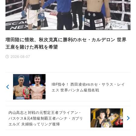
増田陸に惜敗、秋次克真に勝利のホセ・カルデロン 世界
王座を賭けた再戦を希望
2026-08-07
IBF指令！ 西田凌佑vsホセ・サラス・レイ
エス 世界バンタム級指名戦
内山高志と対戦の元暫定王者ブライアン・
バスケス&元4階級制覇王者ハンナ・ガブリ
エルズ 夫婦揃ってリング復帰