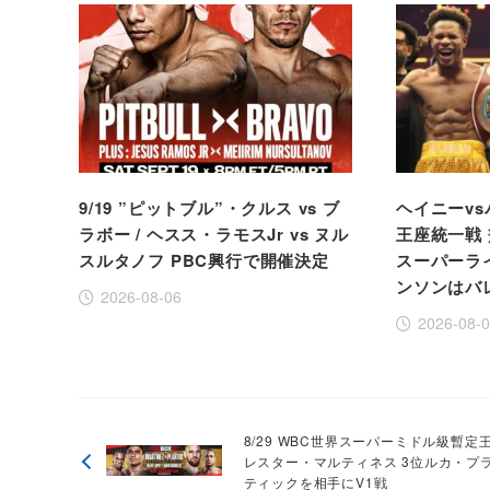
9/19 ”ピットブル”・クルス vs ブ
ヘイニーvs
ラボー / ヘスス・ラモスJr vs ヌル
王座統一戦 
スルタノフ PBC興行で開催決定
スーパーラ
ンソンはバ
2026-08-06
2026-08-
8/29 WBC世界スーパーミドル級暫定
レスター・マルティネス 3位ルカ・プ
ティックを相手にV1戦