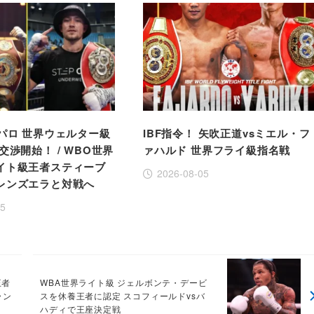
パロ 世界ウェルター級
IBF指令！ 矢吹正道vsミエル・フ
交渉開始！ / WBO世界
ァハルド 世界フライ級指名戦
イト級王者スティーブ
2026-08-05
レンズエラと対戦へ
05
王者
WBA世界ライト級 ジェルボンテ・デービ
ラン
スを休養王者に認定 スコフィールドvsバ
ハディで王座決定戦