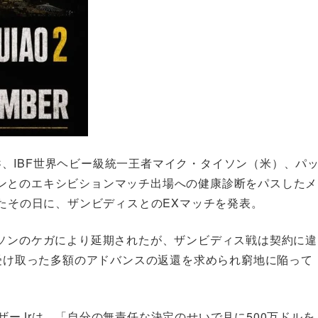
BC、IBF世界ヘビー級統一王者マイク・タイソン（米）、パ
ンとのエキシビションマッチ出場への健康診断をパスしたメ
ったその日に、ザンビディスとのEXマッチを発表。
イソンのケガにより延期されたが、ザンビディス戦は契約に違
ら受け取った多額のアドバンスの返還を求められ窮地に陥って
ザーJrは、「自分の無責任な決定のせいで月に500万ドルを