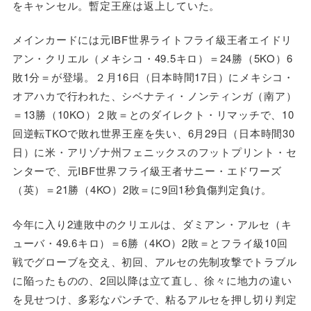
をキャンセル。暫定王座は返上していた。
メインカードには元IBF世界ライトフライ級王者エイドリ
アン・クリエル（メキシコ・49.5キロ）＝24勝（5KO）6
敗1分＝が登場。２月16日（日本時間17日）にメキシコ・
オアハカで行われた、シベナティ・ノンティンガ（南ア）
＝13勝（10KO）２敗＝とのダイレクト・リマッチで、10
回逆転TKOで敗れ世界王座を失い、6月29日（日本時間30
日）に米・アリゾナ州フェニックスのフットプリント・セ
ンターで、元IBF世界フライ級王者サニー・エドワーズ
（英）＝21勝（4KO）2敗＝に9回1秒負傷判定負け。
今年に入り2連敗中のクリエルは、ダミアン・アルセ（キ
ューバ・49.6キロ）＝6勝（4KO）2敗＝とフライ級10回
戦でグローブを交え、初回、アルセの先制攻撃でトラブル
に陥ったものの、2回以降は立て直し、徐々に地力の違い
を見せつけ、多彩なパンチで、粘るアルセを押し切り判定