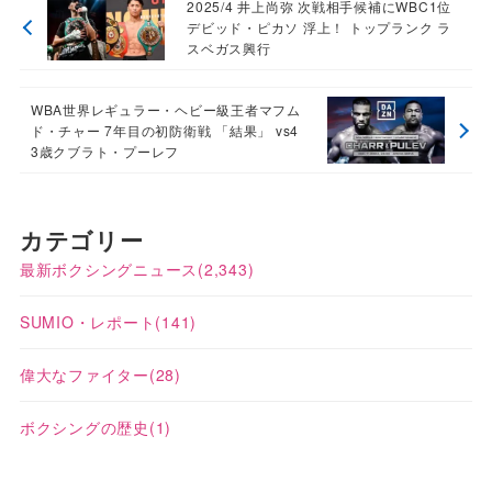
2025/4 井上尚弥 次戦相手候補にWBC1位
デビッド・ピカソ 浮上！ トップランク ラ
スベガス興行
WBA世界レギュラー・ヘビー級王者マフム
ド・チャー 7年目の初防衛戦 「結果」 vs4
3歳クブラト・プーレフ
カテゴリー
最新ボクシングニュース
(2,343)
SUMIO・レポート
(141)
偉大なファイター
(28)
ボクシングの歴史
(1)