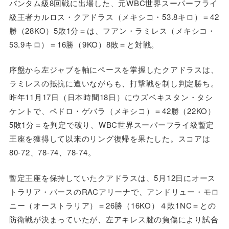
バンタム級8回戦に出場した、元WBC世界スーパーフライ
級王者カルロス・クアドラス（メキシコ・53.8キロ）＝42
勝（28KO）5敗1分＝は、フアン・ラミレス（メキシコ・
53.9キロ）＝16勝（9KO）8敗＝と対戦。
序盤から左ジャブを軸にペースを掌握したクアドラスは、
ラミレスの抵抗に遭いながらも、打撃戦を制し判定勝ち。
昨年11月17日（日本時間18日）にウズベキスタン・タシ
ケントで、ペドロ・ゲバラ（メキシコ）＝42勝（22KO）
5敗1分＝を判定で破り、WBC世界スーパーフライ級暫定
王座を獲得して以来のリング復帰を果たした。スコアは
80-72、78-74、78-74。
暫定王座を保持していたクアドラスは、5月12日にオース
トラリア・パースのRACアリーナで、アンドリュー・モロ
ニー（オーストラリア）＝26勝（16KO）４敗1NC＝との
防衛戦が決まっていたが、左アキレス腱の負傷により試合