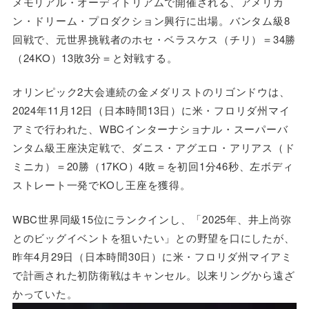
メモリアル・オーディトリアムで開催される、アメリカ
ン・ドリーム・プロダクション興行に出場。バンタム級8
回戦で、元世界挑戦者のホセ・ベラスケス（チリ）＝34勝
（24KO）13敗3分＝と対戦する。
オリンピック2大会連続の金メダリストのリゴンドウは、
2024年11月12日（日本時間13日）に米・フロリダ州マイ
アミで行われた、WBCインターナショナル・スーパーバ
ンタム級王座決定戦で、ダニス・アグエロ・アリアス（ド
ミニカ）＝20勝（17KO）4敗＝を初回1分46秒、左ボディ
ストレート一発でKOし王座を獲得。
WBC世界同級15位にランクインし、「2025年、井上尚弥
とのビッグイベントを狙いたい」との野望を口にしたが、
昨年4月29日（日本時間30日）に米・フロリダ州マイアミ
で計画された初防衛戦はキャンセル。以来リングから遠ざ
かっていた。