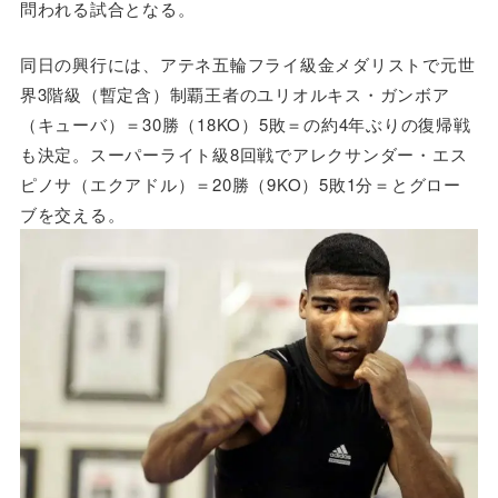
問われる試合となる。
同日の興行には、アテネ五輪フライ級金メダリストで元世
界3階級（暫定含）制覇王者のユリオルキス・ガンボア
（キューバ）＝30勝（18KO）5敗＝の約4年ぶりの復帰戦
も決定。スーパーライト級8回戦でアレクサンダー・エス
ピノサ（エクアドル）＝20勝（9KO）5敗1分＝とグロー
ブを交える。