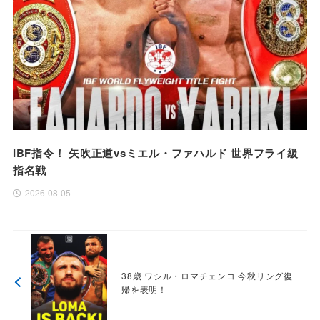
IBF指令！ 矢吹正道vsミエル・ファハルド 世界フライ級
指名戦
2026-08-05
38歳 ワシル・ロマチェンコ 今秋リング復
帰を表明！