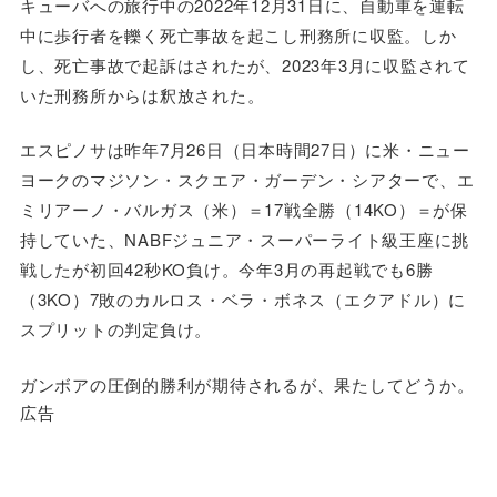
キューバへの旅行中の2022年12月31日に、自動車を運転
中に歩行者を轢く死亡事故を起こし刑務所に収監。しか
し、死亡事故で起訴はされたが、2023年3月に収監されて
いた刑務所からは釈放された。
エスピノサは昨年7月26日（日本時間27日）に米・ニュー
ヨークのマジソン・スクエア・ガーデン・シアターで、エ
ミリアーノ・バルガス（米）＝17戦全勝（14KO）＝が保
持していた、NABFジュニア・スーパーライト級王座に挑
戦したが初回42秒KO負け。今年3月の再起戦でも6勝
（3KO）7敗のカルロス・ベラ・ボネス（エクアドル）に
スプリットの判定負け。
ガンボアの圧倒的勝利が期待されるが、果たしてどうか。
広告