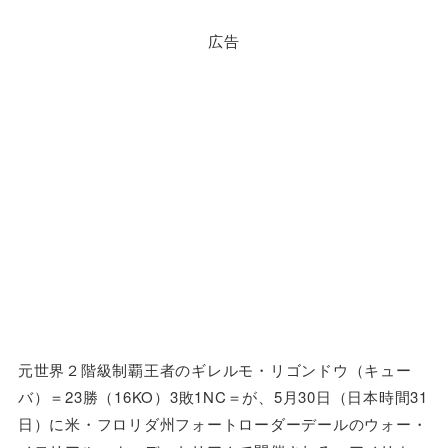
広告
元世界２階級制覇王者のギレルモ・リゴンドウ（キュー
バ）＝23勝（16KO）3敗1NC＝が、5月30日（日本時間31
日）に米・フロリダ州フォートローダーデールのウォー・