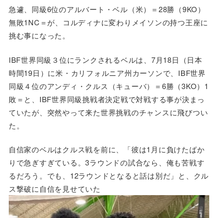
急遽、同級6位のアルバート・ベル（米）＝28勝（9KO）
無敗1NC＝が、コルディナに変わりメイソンの持つ王座に
挑む事になった。
IBF世界同級３位にランクされるベルは、7月18日（日本
時間19日）に米・カリフォルニア州カーソンで、IBF世界
同級４位のアンディ・クルス（キューバ）＝6勝（3KO）1
敗＝と、IBF世界同級挑戦者決定戦で対戦する事が決まっ
ていたが、突然やって来た世界挑戦のチャンスに飛びつい
た。
自信家のベルはクルス戦を前に、「彼は1月に負けたばか
りで急ぎすぎている。3ラウンドの試合なら、俺も苦戦す
るだろう。でも、12ラウンドとなると話は別だ」と、クル
ス撃破に自信を見せていた