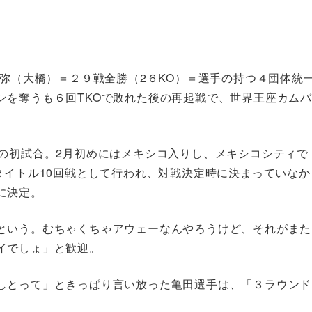
尚弥（大橋）＝２９戦全勝（2６KO）＝選手の持つ４団体統
ンを奪うも６回TKOで敗れた後の再起戦で、世界王座カムバ
ての初試合。2月初めにはメキシコ入りし、メキシコシティで
タイトル10回戦として行われ、対戦決定時に決まっていなか
に決定。
という。むちゃくちゃアウェーなんやろうけど、それがまた
イでしょ」と歓迎。
しとって」ときっぱり言い放った亀田選手は、「３ラウンド