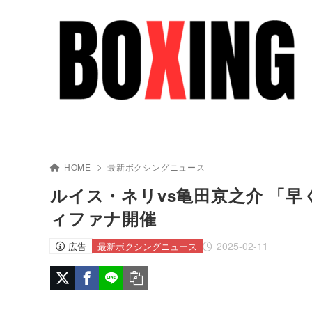
HOME
最新ボクシングニュース
ルイス・ネリvs亀田京之介 「早
ィファナ開催
2025-02-11
広告
最新ボクシングニュース