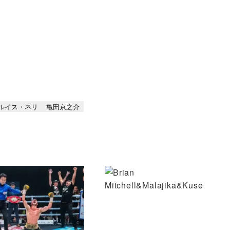
ルイス・ネリ
亀田京之介