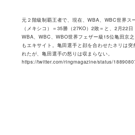
元２階級制覇王者で、現在、WBA、WBC世界ス
（メキシコ）＝35勝（27KO）2敗＝と、2月2
WBA、WBC、WBO世界フェザー級15位亀田京之
もエキサイト。亀田選手と顔を合わせたネリは突
れたが、亀田選手の怒りは収まらない。
https://twitter.com/ringmagazine/status/18890