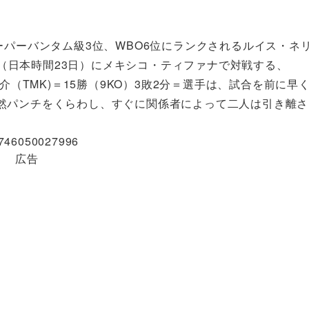
ーパーバンタム級3位、WBO6位にランクされるルイス・ネ
2日（日本時間23日）にメキシコ・ティファナで対戦する、
介（TMK)＝15勝（9KO）3敗2分＝選手は、試合を前に早
然パンチをくらわし、すぐに関係者によって二人は引き離さ
80746050027996
広告