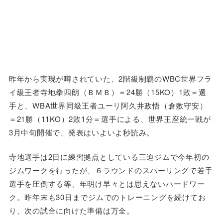
昨年から実現が噂されていた、2階級制覇のWBC世界フラ
イ級王者寺地拳四朗（ＢＭＢ）＝24勝（15KO）1敗＝選
手と、WBA世界同級王者ユーリ阿久井政悟（倉敷守安）
＝21勝（11KO）2敗1分＝選手による、世界王座統一戦が
3月中旬開催で、発表はいよいよ秒読み。
寺地選手は2日に練習拠点としている三迫ジムで今年初の
ジムワークを行ったが、６ラウンドのスパーリングで若手
選手を圧倒する等、年明け早々とは思えないハードワー
ク。昨年末も30日までジムでのトレーニングを続けてお
り、次の試合に向けた準備は万全。