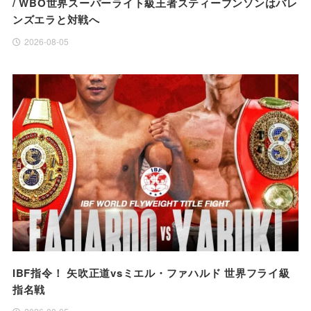
/ WBO世界スーパーライト級王者スティーブンソンはバレ
ンズエラと対戦へ
2026-08-05
IBF指令！ 矢吹正道vsミエル・ファハルド 世界フライ級
指名戦