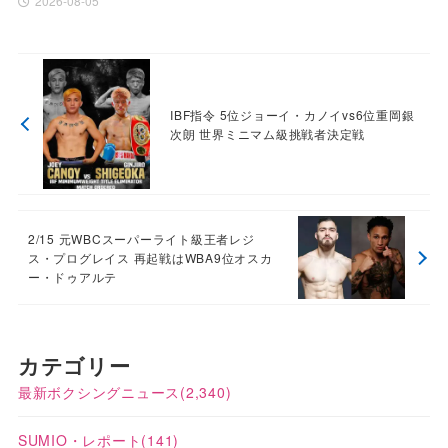
2026-08-05
IBF指令 5位ジョーイ・カノイvs6位重岡銀
次朗 世界ミニマム級挑戦者決定戦
2/15 元WBCスーパーライト級王者レジ
ス・プログレイス 再起戦はWBA9位オスカ
ー・ドゥアルテ
カテゴリー
最新ボクシングニュース
(2,340)
SUMIO・レポート
(141)