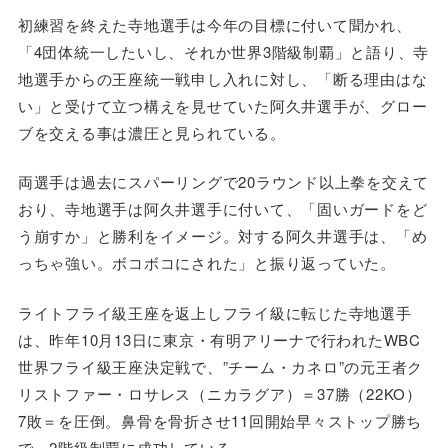
初練習を終えた寺地選手は今年の目標に付いて聞かれ、
「4団体統一したいし、それか世界3階級制覇」と語り、寺
地選手からの王座統一戦申し入れに対し、「断る理由はな
い」と受けて立つ構えを見せていた阿久井選手が、グロー
ブを交える事は濃圧と見られている。
両選手は過去にスパーリングで20ラウンド以上拳を交えて
おり、寺地選手は阿久井選手に付いて、「固いガードをど
う崩すか」と勝利をイメージ。対する阿久井選手は、「め
っちゃ強い。ボコボコにされた」と振り返っていた。
ライトフライ級王座を返上しフライ級に転じた寺地選手
は、昨年10月13日に東京・有明アリーナで行われたWBC
世界フライ級王座決定戦で、”チーム・カネロ”の元王者ク
リストファー・ロサレス（ニカラグア）＝37勝（22KO）
7敗＝を圧倒。鼻骨を骨折させ11回開始早々ストップ勝ち
で、2階級制覇に成功している。