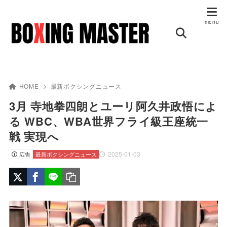
HOME
最新ボクシングニュース
3月 寺地拳四朗とユーリ阿久井政悟によ
る WBC、WBA世界フライ級王座統一
戦 実現へ
2025-01-03
広告
最新ボクシングニュース