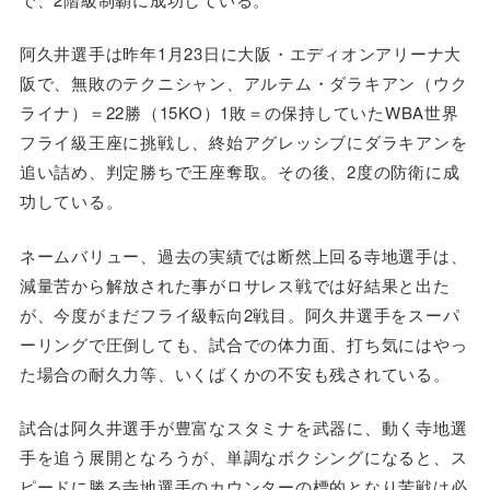
阿久井選手は昨年1月23日に大阪・エディオンアリーナ大
阪で、無敗のテクニシャン、アルテム・ダラキアン（ウク
ライナ）＝22勝（15KO）1敗＝の保持していたWBA世界
フライ級王座に挑戦し、終始アグレッシブにダラキアンを
追い詰め、判定勝ちで王座奪取。その後、2度の防衛に成
功している。
ネームバリュー、過去の実績では断然上回る寺地選手は、
減量苦から解放された事がロサレス戦では好結果と出た
が、今度がまだフライ級転向2戦目。阿久井選手をスーパ
ーリングで圧倒しても、試合での体力面、打ち気にはやっ
た場合の耐久力等、いくばくかの不安も残されている。
試合は阿久井選手が豊富なスタミナを武器に、動く寺地選
手を追う展開となろうが、単調なボクシングになると、ス
ピードに勝る寺地選手のカウンターの標的となり苦戦は必