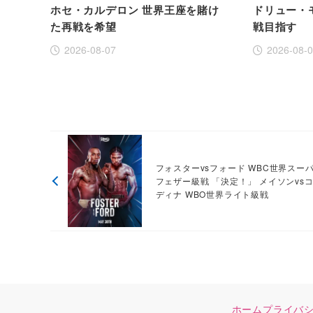
ホセ・カルデロン 世界王座を賭け
ドリュー・
た再戦を希望
戦目指す
2026-08-07
2026-08-
フォスターvsフォード WBC世界スー
フェザー級戦 「決定！」 メイソンvs
ディナ WBO世界ライト級戦
ホーム
プライバ