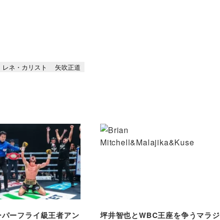
レネ・カリスト
矢吹正道
スーパーフライ級王者アン
坪井智也とWBC王座を争うマラジ