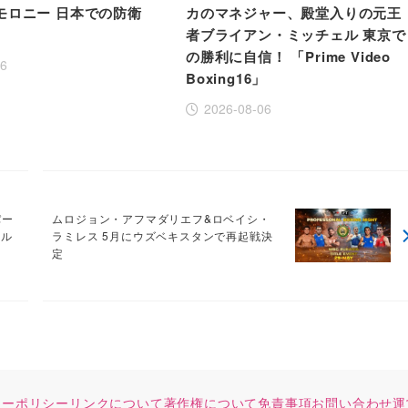
モロニー 日本での防衛
カのマネジャー、殿堂入りの元王
者ブライアン・ミッチェル 東京で
の勝利に自信！ 「Prime Video
06
Boxing16」
2026-08-06
パー
ムロジョン・アフマダリエフ&ロベイシ・
コル
ラミレス 5月にウズベキスタンで再起戦決
定
シーポリシー
リンクについて
著作権について
免責事項
お問い合わせ
運