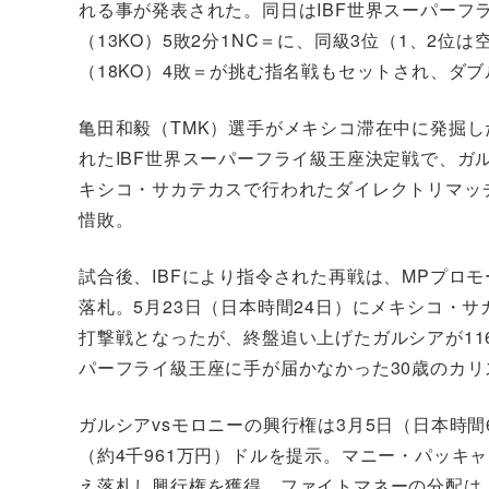
れる事が発表された。同日はIBF世界スーパーフ
（13KO）5敗2分1NC＝に、同級3位（1、2
（18KO）4敗＝が挑む指名戦もセットされ、ダ
亀田和毅（TMK）選手がメキシコ滞在中に発掘した
れたIBF世界スーパーフライ級王座決定戦で、ガル
キシコ・サカテカスで行われたダイレクトリマッチでは、
惜敗。
試合後、IBFにより指令された再戦は、MPプロモー
落札。5月23日（日本時間24日）にメキシコ・
打撃戦となったが、終盤追い上げたガルシアが116-1
パーフライ級王座に手が届かなかった30歳のカリ
ガルシアvsモロニーの興行権は3月5日（日本時間
（約4千961万円）ドルを提示。マニー・パッキャオ
え落札し興行権を獲得。ファイトマネーの分配は、王