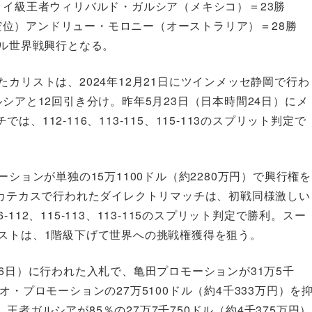
ライ級王者ウィリバルド・ガルシア（メキシコ）＝23勝
位は空位）アンドリュー・モロニー（オーストラリア）＝28勝
ブル世界戦興行となる。
カリストは、2024年12月21日にツインメッセ静岡で行わ
シアと12回引き分け。昨年5月23日（日本時間24日）にメ
112-116、113-115、115-113のスプリット判定で
ションが単独の15万1100ドル（約2280万円）で興行権を
サカテカスで行われたダイレクトリマッチは、初戦同様激しい
12、115-113、113-115のスプリット判定で勝利。スー
ストは、1階級下げて世界への挑戦権獲得を狙う。
6日）に行われた入札で、亀田プロモーションが31万5千
・プロモーションの27万5100ドル（約4千333万円）を
者ガルシアが85％の27万7千750ドル（約4千375万円）