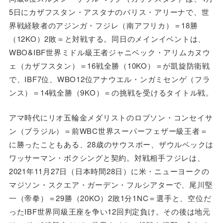
5日にカザフスタン・アスタナのバリス・アリーナで、世
界戦経験者のアジンガ・フジレ（南アフリカ）＝18勝
（12KO）2敗＝と対戦する。同日のメインイベントは、
WBO&IBF世界ミドル級王者ジャニベック・アリムカヌウ
ェ（カザフスタン）＝16戦全勝（10KO）＝が凱旋防衛戦
で、IBF7位、WBO12位アナウエル・ンガミセンゲ（フラ
ンス）＝14戦全勝（9KO）＝の挑戦を受けるタイトル戦。
アマ時代にリオ五輪金メダリストのロブソン・コンセイサ
ン（ブラジル）＝前WBC世界スーパーフェザー級王者＝
に勝ったこともある、28歳のサウスポー、ザウルベックは
ワッサーマン・ボクシングと契約。対戦相手フジレは、
2021年11月27日（日本時間28日）に米・ニューヨークの
マジソン・スクエア・ガーデン・フルシアターで、尾川堅
一（帝拳）＝29勝（20KO）2敗1分1NC＝選手と、空位だ
ったIBF世界同級王座を争い12回判定負け。その後は地元