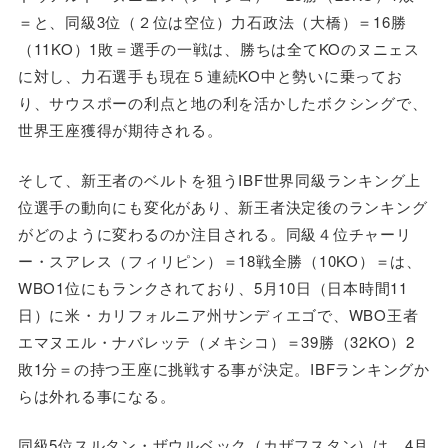
＝と、同級3位（２位は空位）力石政法（大橋）＝16勝
（11KO）1敗＝選手の一戦は、勝ちは全てKOのヌニェス
に対し、力石選手も現在５連続KO中と勢いに乗ってお
り、サウスポーの利点と地の利を活かしたボクシングで、
世界王座獲得が期待される。
そして、新王者のベルトを狙うIBF世界同級ランキング上
位選手の動向にも変化があり、新王者決定後のランキング
がどのように変わるのか注目される。同級４位チャーリ
ー・スアレス（フィリピン）＝18戦全勝（10KO）＝は、
WBO1位にもランクされており、5月10日（日本時間11
日）に米・カリフォルニア州サンディエゴで、WBO王者
エマヌエル・ナバレッテ（メキシコ）＝39勝（32KO）2
敗1分＝の持つ王座に挑戦する事が決定。IBFランキングか
らは外れる事になる。
同級5位スルタン・ザウルベック（カザフスタン）は、4月