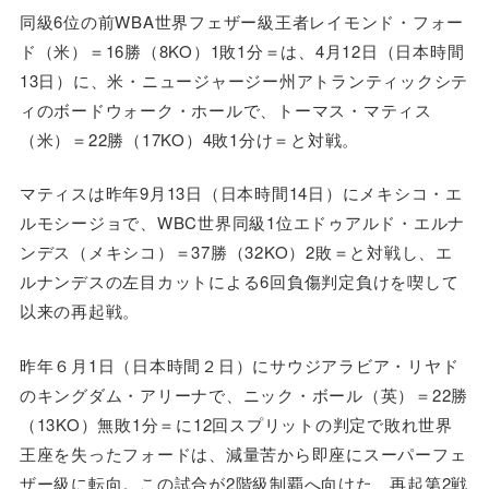
同級6位の前WBA世界フェザー級王者レイモンド・フォー
ド（米）＝16勝（8KO）1敗1分＝は、4月12日（日本時間
13日）に、米・ニュージャージー州アトランティックシテ
ィのボードウォーク・ホールで、トーマス・マティス
（米）＝22勝（17KO）4敗1分け＝と対戦。
マティスは昨年9月13日（日本時間14日）にメキシコ・エ
ルモシージョで、WBC世界同級1位エドゥアルド・エルナ
ンデス（メキシコ）＝37勝（32KO）2敗＝と対戦し、エ
ルナンデスの左目カットによる6回負傷判定負けを喫して
以来の再起戦。
昨年６月1日（日本時間２日）にサウジアラビア・リヤド
のキングダム・アリーナで、ニック・ボール（英）＝22勝
（13KO）無敗1分＝に12回スプリットの判定で敗れ世界
王座を失ったフォードは、減量苦から即座にスーパーフェ
ザー級に転向。この試合が2階級制覇へ向けた、再起第2戦