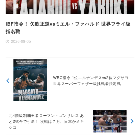
IBF指令！ 矢吹正道vsミエル・ファハルド 世界フライ級
指名戦
2026-08-05
WBC指令 1位エルナンデスvs2位マグサヨ
世界スーパーフェザー級挑戦者決定戦
元4階級制覇王者ローマン・ゴンサレス あ
と2試合で引退！ 次戦は７月、日本かメキ
シコ