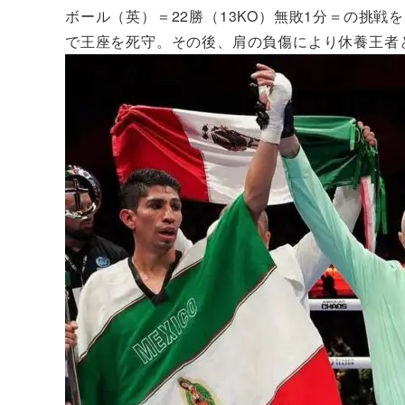
ボール（英）＝22勝（13KO）無敗1分＝の挑
で王座を死守。その後、肩の負傷により休養王者