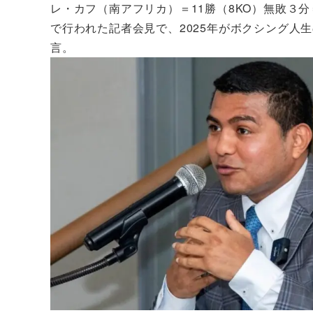
レ・カフ（南アフリカ）＝11勝（8KO）無敗３
で行われた記者会見で、2025年がボクシング人
言。