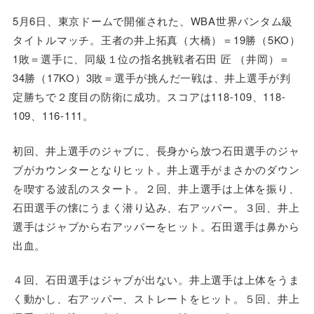
5月6日、東京ドームで開催された、WBA世界バンタム級
タイトルマッチ。王者の井上拓真（大橋）＝19勝（5KO）
1敗＝選手に、同級１位の指名挑戦者石田 匠 （井岡）＝
34勝（17KO）3敗＝選手が挑んだ一戦は、井上選手が判
定勝ちで２度目の防衛に成功。スコアは118-109、118-
109、116-111。
初回、井上選手のジャブに、長身から放つ石田選手のジャ
ブがカウンターとなりヒット。井上選手がまさかのダウン
を喫する波乱のスタート。２回、井上選手は上体を振り、
石田選手の懐にうまく潜り込み、右アッパー。３回、井上
選手はジャブから右アッパーをヒット。石田選手は鼻から
出血。
４回、石田選手はジャブが出ない。井上選手は上体をうま
く動かし、右アッパー、ストレートをヒット。５回、井上