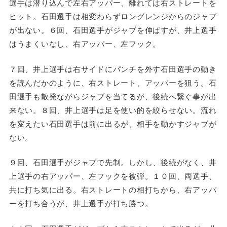
選手は潜り込んで左右アッパー、離れては右ストレートを
ヒット。石田選手は相変わらずロングレンジからのジャブ
が出ない。６回、石田選手がジャブを伸ばすが、井上選手
はうまくいなし、右アッパー、左フック。
７回、井上選手は右サイドにパンチを外す石田選手の動き
を読んだかのように、右ストレート、アッパーを狙う。石
田選手も散発ながらジャブを当てるが、後続へ繋ぐ事が出
来ない。８回、井上選手は足を使い的を絞らせない。流れ
を変えたい石田選手は前に出るが、相手を動かすジャブが
ない。
９回、石田選手がジャブで先制。しかし、後続がなく、井
上選手の右アッパー、左フックを被弾。１０回、両選手、
共に打ち気に出る。右ストレートの相打ちから、右アッパ
ーを打ち合うが、井上選手が打ち勝つ。