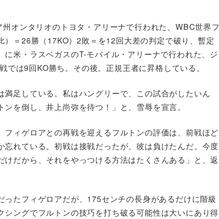
ア州オンタリオのトヨタ・アリーナで行われた、WBC世界
＝26勝（17KO）2敗＝を12回大差の判定で破り、暫定
）に米・ラスベガスのT-モバイル・アリーナで行われた、ジ
＝戦では9回KO勝ち。その後。正規王者に昇格している。
は満足している。私はハングリーで、この試合がしたいん
トンを倒し、井上尚弥を待つ！」と、雪辱を宣言。
、フィゲロアとの再戦を迎えるフルトンの評価は、前戦ほど
か忘れている。初戦は接戦だったが、彼は負けたんだ。今度
だけだから、それをやっつける方法はたくさんある」と、返
だったフィゲロアだが、175センチの長身があるだけに階級
クシングでフルトンの技巧を打ち破る可能性は大いにあり得