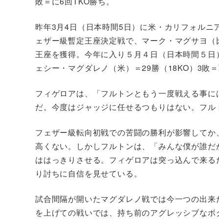
敗＝に6回TKO勝ち。
昨年3月4日（日本時間5日）に米・カリフォルニ
ェザー級暫定王座決定戦で、マーク・マグサヨ（比）
王座を獲得。今年に入り５月４日（日本時間５日
ェシー・マグダレノ（米）＝29勝（18KO）3敗
フィゲロアは、「フルトンともう一度戦える事に
だ。今度はジャッジに任せるつもりはない。フル
フェザー級転向初戦での苦闘の勝利が影響してか
高くない。しかしフルトンは、「みんな僕が誰だ
ははっきりさせる。フィゲロアは突っ込んで来る
り討ちに自信を見せている。
試合間隔が開いたマグダレノ戦では今一つの出来
を上げての戦いでは、持ち前のアグレッシブなボ