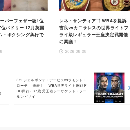
スーパーフェザー級1位
レネ・サンティアゴ WBAを提訴
7位パドリー 12月英国
吉良vsカニサレスの世界ライトフ
ム・ボクシング興行で
ライ級レギュラー王座決定戦開催
に異議！
08
2026-08-08
3/1 ジェルボンテ・デービスvsラモント・
」
ローチ 「発表！」 WBA世界ライト級戦 P
BC興行 / 37歳 元王者シーサケット・ソー
戦
ルンビサイ