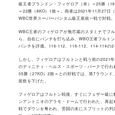
級王者ブランドン・フィゲロア（米）＝25勝（19
＝22勝（8KO）1敗＝。両者は2021年11月2
WBC世界スーパーバンタム級王座統一戦で対戦
WBC王者のフィゲロアが無尽蔵のスタミナでフ
ら、自在にパンチを打ち込み、WBO王者フルト
パンチを評価。116-112、116-112、114-
しかし、フィゲロアはフルトンと戦う前の2021年
のディニティ・ヘルス・スポーツ・パークで行わ
35勝（27KO）2敗＝との対戦では、第7ラウン
留飲を下げた。
フィゲロアはフルトン戦後、すぐにフェザー級に転
ンアントニオのアラモ・ドームで行われた、再起
戦でダウンを奪われ、苦闘の末にスプリットの判定