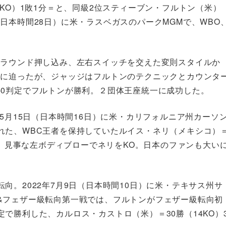
KO）1敗1分＝と、同級2位スティーブン・フルトン（米）
7日（日本時間28日）に米・ラスベガスのパークMGMで、WBO
。
ルラウンド押し込み、左右スイッチを交えた変則スタイルか
ンに迫ったが、ジャッジはフルトンのテクニックとカウンタ
114の2-0判定でフルトンが勝利。２団体王座統一に成功した。
5月15日（日本時間16日）に米・カリフォルニア州カーソ
れた、WBC王者を保持していたルイス・ネリ（メキシコ）
ド、見事な左ボディブローでネリをKO。日本のファンも大い
向。2022年7月9日（日本時間10日）に米・テキサス州サ
&フェザー級転向第一戦では、フルトンがフェザー級転向初
で勝利した、カルロス・カストロ（米）＝30勝（14KO）