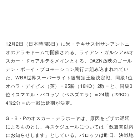
12月2日（日本時間3日）に米・テキサス州サンアントニ
オのアラモドームで開催される、ライアン・ガルシアvsオ
スカー・ドゥアルテをメインとする、DAZN放映のゴール
デン・ボーイ・プロモーション興行に組み込まれれてい
た、WBA世界スーパーライト級暫定王座決定戦。同級1位
オハラ・デイビス（英）＝25勝（18KO）2敗＝と、同級3
位イスマエル・バロッソ（ベネズエラ）＝24勝（22KO）
4敗2分＝の一戦は延期が決定。
G・B・Pのオスカー・デラホーヤは、原因をビザの遅延
によるものとし、再スケジュールについては「数週間以内
にお知らせします」としている。バロッソは昨日、決戦地