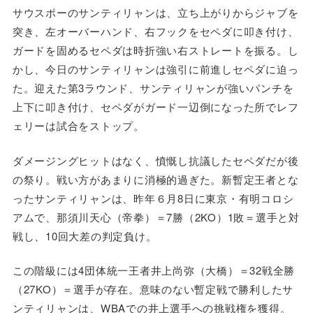
サウスポーのサンティリャンは、立ち上がりからジャブを
突き、左オーバーハンド、右フックをセペダに叩き付け、
ガードを固めるセペダは時折強い右ストレートを振る。し
かし、今日のサンティリャンは強引に前進しセペダに迫っ
た。迎えた第3ラウンド、サンティリャンが強いパンチを
上下に叩き付け、セペダがガード一辺倒になった所でレフ
ェリーは試合をストップ。
ダメージングヒットはなく、憤慨し抗議したセペダだが後
の祭り。戦い方があまりに消極的過ぎた。新暫定王者とな
ったサンティリャンは、昨年６月8日に東京・有明コロシ
アムで、那須川天心（帝拳）＝7勝（2KO）1敗＝選手と対
戦し、10回大差の判定負け。
この階級には4団体統一王者井上尚弥（大橋）＝32戦全勝
（27KO）＝選手が存在。意味のない暫定戦で勝利したサ
ンティリャンは、WBAでの井上選手への挑戦権を獲得。