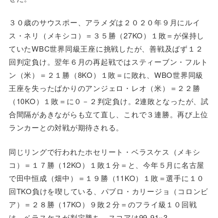
３０歳のサウスポー、アラメダは２０２０年９月にルイ
ス・ネリ（メキシコ）＝３５勝（27KO）１敗＝が保持し
ていたWBC世界同級王座に挑戦したが、善戦及ばず１２
回判定負け。翌年６月の再起戦ではスティーブン・フルト
ン（米）＝２１勝（8KO）１敗＝に敗れ、WBO世界同級
王座を失ったばかりのアンジェロ・レオ（米）＝２２勝
（10KO）１敗＝に０－２判定負け。2連敗となったが、試
合間隔があきながらも立て直し、これで３連勝。再び上位
ランカーとの対戦が期待される。
同じリングで行われたホセリート・ベラスケス（メキシ
コ）＝１７勝（12KO）１敗１分＝と、今年５月に名古屋
で田中恒成（畑中）＝１９勝（11KO）１敗＝選手に１０
回TKO負けを喫している、パブロ・カリージョ（コロンビ
ア）＝２８勝（17KO）９敗２分＝のフライ級１０回戦
は、ベラスケスが判定勝ち。スコアは99-91×3。