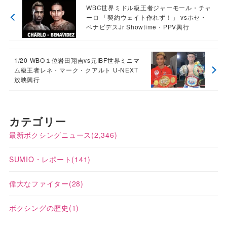
WBC世界ミドル級王者ジャーモール・チャ
ーロ 「契約ウェイト作れず！」 vsホセ・
ベナビデスJr Showtime・PPV興行
1/20 WBO１位岩田翔吉vs元IBF世界ミニマ
ム級王者レネ・マーク・クアルト U-NEXT
放映興行
カテゴリー
最新ボクシングニュース
(2,346)
SUMIO・レポート
(141)
偉大なファイター
(28)
ボクシングの歴史
(1)