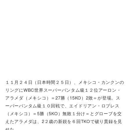
１１月２４日（日本時間２５日）、メキシコ・カンクンの
リングにWBC世界スーパーバンタム級１２位アーロン・
アラメダ（メキシコ）＝27勝（15KO）2敗＝が登場。ス
ーパーバンタム級１０回戦で、エイドリアン・ロブレス
（メキシコ）＝5勝（5KO）無敗１分け＝とグローブを交
えたアラメダは、2２歳の新鋭を６回TKOで破り貫録を見
せた。