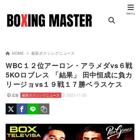
HOME
最新ボクシングニュース
WBC１２位アーロン・アラメダvs６戦
5KOロブレス 「結果」 田中恒成に負カ
リージョvs１９戦１７勝ベラスケス
2023-11-25
広告
最新ボクシングニュース