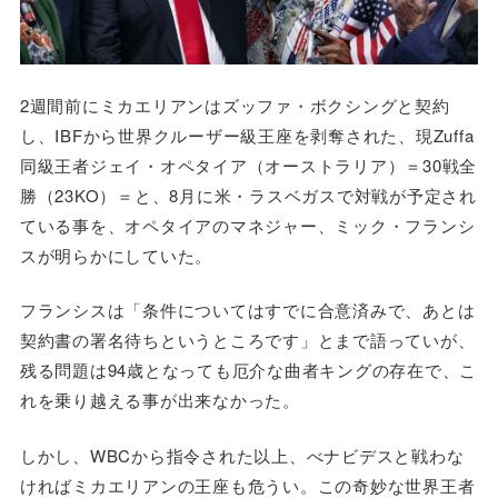
2週間前にミカエリアンはズッファ・ボクシングと契約
し、IBFから世界クルーザー級王座を剥奪された、現Zuffa
同級王者ジェイ・オペタイア（オーストラリア）＝30戦全
勝（23KO）＝と、8月に米・ラスベガスで対戦が予定され
ている事を、オペタイアのマネジャー、ミック・フランシ
スが明らかにしていた。
フランシスは「条件についてはすでに合意済みで、あとは
契約書の署名待ちというところです」とまで語っていが、
残る問題は94歳となっても厄介な曲者キングの存在で、こ
れを乗り越える事が出来なかった。
しかし、WBCから指令された以上、べナビデスと戦わな
ければミカエリアンの王座も危うい。この奇妙な世界王者