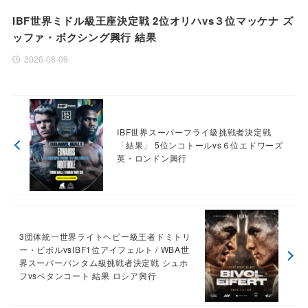
IBF世界ミドル級王座決定戦 2位オリハvs３位マッケナ ズ
ッファ・ボクシング興行 結果
2026-08-09
IBF世界スーパーフライ級挑戦者決定戦
「結果」 5位ンコトールvs６位エドワーズ
英・ロンドン興行
3団体統一世界ライトヘビー級王者ドミトリ
ー・ビボルvsIBF1位アイフェルト / WBA世
界スーパーバンタム級挑戦者決定戦 シュホ
フvsベタンコート 結果 ロシア興行