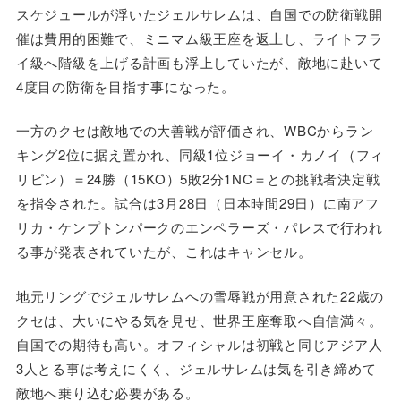
スケジュールが浮いたジェルサレムは、自国での防衛戦開
催は費用的困難で、ミニマム級王座を返上し、ライトフラ
イ級へ階級を上げる計画も浮上していたが、敵地に赴いて
4度目の防衛を目指す事になった。
一方のクセは敵地での大善戦が評価され、WBCからラン
キング2位に据え置かれ、同級1位ジョーイ・カノイ（フィ
リピン）＝24勝（15KO）5敗2分1NC＝との挑戦者決定戦
を指令された。試合は3月28日（日本時間29日）に南アフ
リカ・ケンプトンパークのエンペラーズ・パレスで行われ
る事が発表されていたが、これはキャンセル。
地元リングでジェルサレムへの雪辱戦が用意された22歳の
クセは、大いにやる気を見せ、世界王座奪取へ自信満々。
自国での期待も高い。オフィシャルは初戦と同じアジア人
3人とる事は考えにくく、ジェルサレムは気を引き締めて
敵地へ乗り込む必要がある。