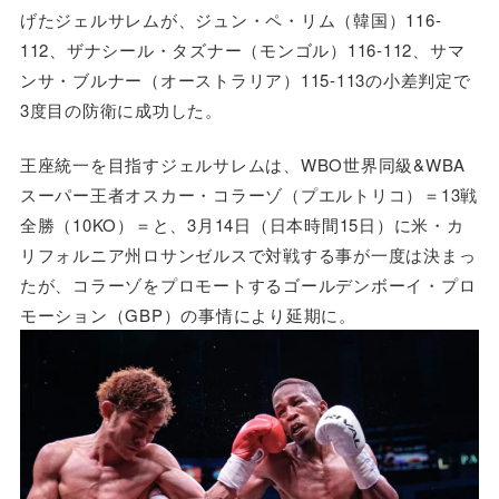
げたジェルサレムが、ジュン・ペ・リム（韓国）116-
112、ザナシール・タズナー（モンゴル）116-112、サマ
ンサ・ブルナー（オーストラリア）115-113の小差判定で
3度目の防衛に成功した。
王座統一を目指すジェルサレムは、WBO世界同級&WBA
スーパー王者オスカー・コラーゾ（プエルトリコ）＝13戦
全勝（10KO）＝と、3月14日（日本時間15日）に米・カ
リフォルニア州ロサンゼルスで対戦する事が一度は決まっ
たが、コラーゾをプロモートするゴールデンボーイ・プロ
モーション（GBP）の事情により延期に。