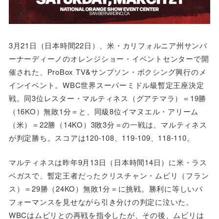
3月21日（日本時間22日）、米・カリフォルニア州サンバ
ーナーディーノのオレンジショー・イベントセンターで開
催された、ProBox TV&サンプソン・ボクシング興行のメ
インイベント。WBC世界スーパーミドル級暫定王座決定
戦。同3位レスター・マルティネス（グアテマラ）＝19勝
（16KO）無敗1分＝と、同級8位イマヌエル・アリーム
（米）＝22勝（14KO）3敗3分＝の一戦は、マルティネス
が判定勝ち。スコアは120-108、119-109、118-110。
マルティネスは昨年9月13日（日本時間14日）に米・ラス
ベガスで、暫定王者だったクリスチャン・ムビリ（フラン
ス）＝29勝（24KO）無敗1分＝に挑戦。勝利に等しいパ
フォーマンスを見せながら引き分けの判定に泣いた。
WBCはムビリとの再戦を指令したが、その後、ムビリは