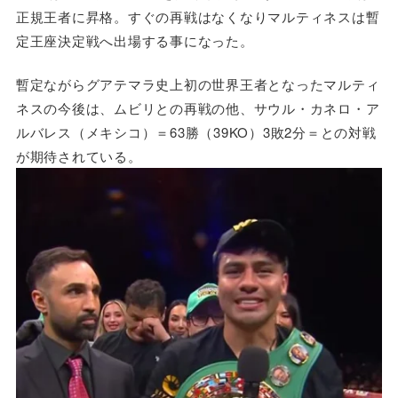
正規王者に昇格。すぐの再戦はなくなりマルティネスは暫
定王座決定戦へ出場する事になった。
暫定ながらグアテマラ史上初の世界王者となったマルティ
ネスの今後は、ムビリとの再戦の他、サウル・カネロ・ア
ルバレス（メキシコ）＝63勝（39KO）3敗2分＝との対戦
が期待されている。