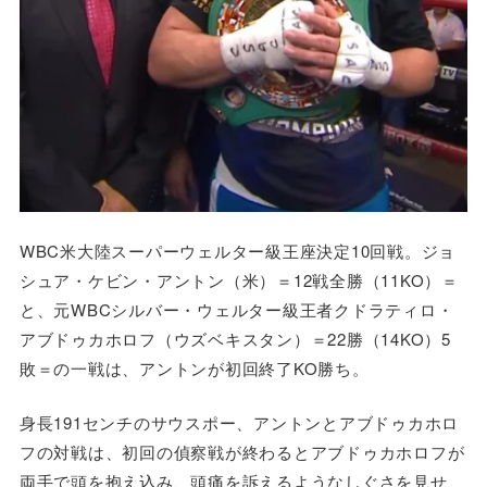
WBC米大陸スーパーウェルター級王座決定10回戦。ジョ
シュア・ケビン・アントン（米）＝12戦全勝（11KO）＝
と、元WBCシルバー・ウェルター級王者クドラティロ・
アブドゥカホロフ（ウズベキスタン）＝22勝（14KO）5
敗＝の一戦は、アントンが初回終了KO勝ち。
身長191センチのサウスポー、アントンとアブドゥカホロ
フの対戦は、初回の偵察戦が終わるとアブドゥカホロフが
両手で頭を抱え込み、頭痛を訴えるようなしぐさを見せ