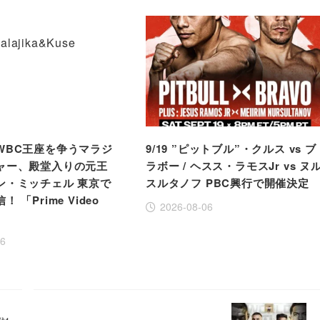
WBC王座を争うマラジ
9/19 ”ピットブル”・クルス vs ブ
ャー、殿堂入りの元王
ラボー / ヘスス・ラモスJr vs ヌ
ン・ミッチェル 東京で
スルタノフ PBC興行で開催決定
 「Prime Video
2026-08-06
」
06