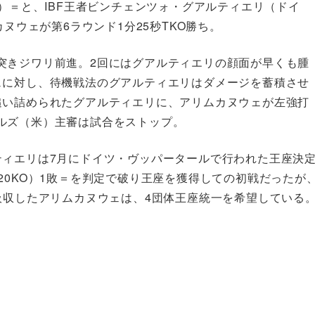
O）＝と、IBF王者ビンチェンツォ・グアルティエリ（ドイ
ヌウェが第6ラウンド1分25秒TKO勝ち。
突きジワリ前進。2回にはグアルティエリの顔面が早くも腫
ェに対し、待機戦法のグアルティエリはダメージを蓄積させ
追い詰められたグアルティエリに、アリムカヌウェが左強打
ルズ（米）主審は試合をストップ。
ティエリは7月にドイツ・ヴッパータールで行われた王座決
20KO）1敗＝を判定で破り王座を獲得しての初戦だったが
吸収したアリムカヌウェは、4団体王座統一を希望している