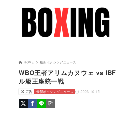
HOME
最新ボクシングニュース
WBO王者アリムカヌウェ vs I
ル級王座統一戦
2023-10-15
広告
最新ボクシングニュース