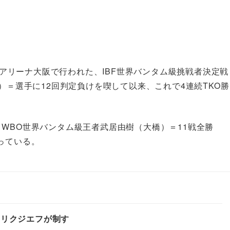
オンアリーナ大阪で行われた、IBF世界バンタム級挑戦者決定戦
）＝選手に12回判定負けを喫して以来、これで4連続TKO勝
WBO世界バンタム級王者武居由樹（大橋）＝11戦全勝
っている。
メリクジエフが制す