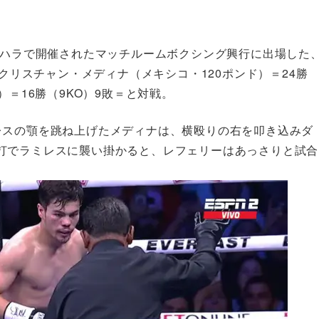
ラハラで開催されたマッチルームボクシング興行に出場した
るクリスチャン・メディナ（メキシコ・120ポンド）＝24勝
）＝16勝（9KO）9敗＝と対戦。
レスの顎を跳ね上げたメディナは、横殴りの右を叩き込みダ
打でラミレスに襲い掛かると、レフェリーはあっさりと試合