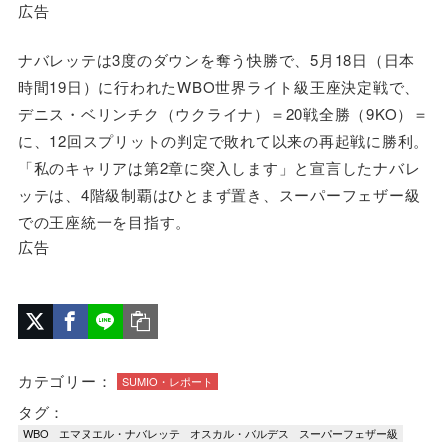
広告
ナバレッテは3度のダウンを奪う快勝で、5月18日（日本
時間19日）に行われたWBO世界ライト級王座決定戦で、
デニス・ベリンチク（ウクライナ）＝20戦全勝（9KO）＝
に、12回スプリットの判定で敗れて以来の再起戦に勝利。
「私のキャリアは第2章に突入します」と宣言したナバレ
ッテは、4階級制覇はひとまず置き、スーパーフェザー級
での王座統一を目指す。
広告
カテゴリー：
SUMIO・レポート
タグ：
WBO
エマヌエル・ナバレッテ
オスカル・バルデス
スーパーフェザー級