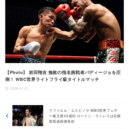
【Photo】 岩田翔吉 無敗の指名挑戦者バディージョを圧
倒！ WBC世界ライトフライ級タイトルマッチ
2026-07-21
ラファエル・エスピノサ WBO世界フェザ
ー級王座V2成功 ロベイシ・ラミレスは右眼
窩骨底両側骨折