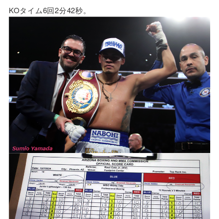
KOタイム6回2分42秒。