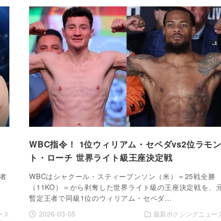
・
WBC指令！ 1位ウィリアム・セペダvs2位ラモ
ト・ローチ 世界ライト級王座決定戦
者
WBCはシャクール・スティーブンソン（米）＝25戦全勝
（11KO）＝から剥奪した世界ライト級の王座決定戦を、
暫定王者で同級1位のウィリアム・セペダ…
2026-03-05
ース
最新ボクシングニュー