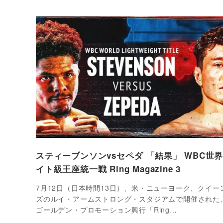
スティーブンソンvsセペダ 「結果」 WBC世
イト級王座統一戦 Ring Magazine 3
7月12日（日本時間13日）、米・ニューヨーク、クイー
ズのルイ・アームストロング・スタジアムで開催された
ゴールデン・プロモーション興行「Ring…