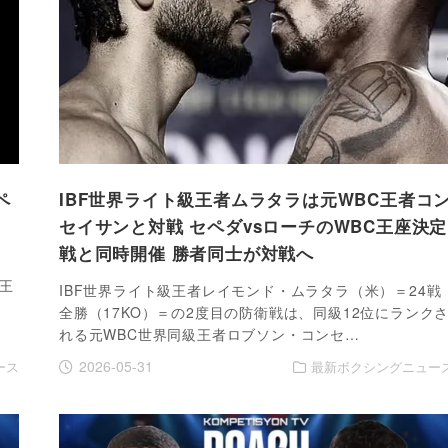
ペ
IBF世界ライト級王者ムラタラは元WBC王者コ
セイサンと対戦 セペダvsローチのWBC王座決定
戦と同時開催 勝者同士が対戦へ
・
王
IBF世界ライト級王者レイモンド・ムラタラ（米）＝24戦
全勝（17KO）＝の2度目の防衛戦は、同級12位にランク
れる元WBC世界同級王者ロブソン・コンセ…
2026-05-31
ース
最新ボクシングニュー