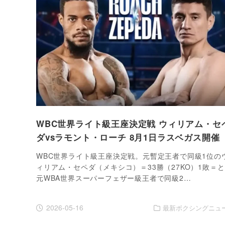
WBC世界ライト級王座決定戦 ウィリアム・セ
ダvsラモント・ローチ 8月1日ラスベガス開催
WBC世界ライト級王座決定戦。元暫定王者で同級1位の
ィリアム・セペダ（メキシコ）＝33勝（27KO）1敗＝
元WBA世界スーパーフェザー級王者で同級2…
2026-05-16
最新ボクシングニュ