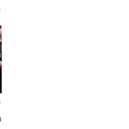
ス
断
指