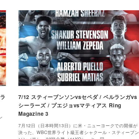
界ラ
7/12 スティーブンソンvsセペダ / ベルランガvs
シーラーズ / プエジョvsマティアス Ring
Magazine 3
ン
、
7月12日（日本時間13日）に米・ニューヨークでの開催が
決った、WBC世界ライト級王者シャクール・スティーブ
ソン（米）＝23戦全勝（11KO）＝と、同…