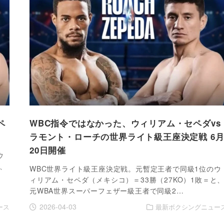
ペ
WBC指令ではなかった、ウィリアム・セペダvs
ラモント・ローチの世界ライト級王座決定戦 6
20日開催
ウ
と、
WBC世界ライト級王座決定戦。元暫定王者で同級1位のウ
ィリアム・セペダ（メキシコ）＝33勝（27KO）1敗＝と
元WBA世界スーパーフェザー級王者で同級2…
2026-04-03
ース
最新ボクシングニュー