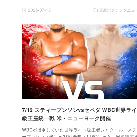
2025-07-13
最新ボクシングニュ
7/12 スティーブンソンvsセペダ WBC世界ラ
級王座統一戦 米・ニューヨーク開催
WBCが指令していた世界ライト級王者シャクール・ステ
ーブンソン（米）＝23戦全勝（11KO）＝と、同級暫定