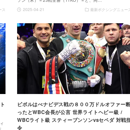
2025-04-21
ース
最新ボクシングニュー
イト
ビボルはべナビデス戦の８００万ドルオファー
ったとWBC会長が公言 世界ライトヘビー級 /
WBCライト級 スティーブンソンvsセペダ 対戦
ィ
令
王