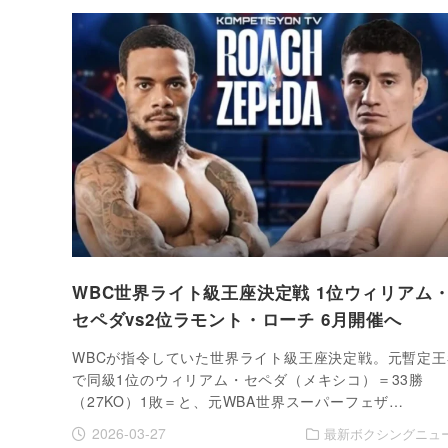
WBC世界ライト級王座決定戦 1位ウィリアム
セペダvs2位ラモント・ローチ 6月開催へ
WBCが指令していた世界ライト級王座決定戦。元暫定王
で同級1位のウィリアム・セペダ（メキシコ）＝33勝
（27KO）1敗＝と、元WBA世界スーパーフェザ…
2026-03-27
最新ボクシングニュ