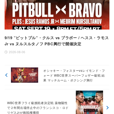
9/19 ”ピットブル”・クルス vs ブラボー / ヘスス・ラモス
Jr vs ヌルスルタノフ PBC興行で開催決定
2026-08-06
オシャキー・フォスターvsレイモンド・フ
ォード WBC世界スーパーフェザー級戦 結
果 マッチルーム・ボクシング興行
WBC世界フライ級挑戦者決定戦 薬物陽性
で２年間出場停止中のフランシスコ・ロド
リゲスJrが挑戦権獲得